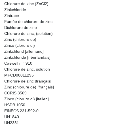
Chlorure de zinc (ZnCl2)
Zinkchloride
Zintrace
Fumée de chlorure de zinc
Dichlorure de zine
Chlorure de zinc, (solution)
Zinc (chlorure de)
Zinco (cloruro di)
Zinkchlorid [allemand]
Zinkchloride [néerlandais]
Caswell n ° 910
Chlorure de zinc, solution
MFCD00011295
Chlorure de zinc [français]
Zinc (chlorure de) [français]
CCRIS 3509
Zinco (cloruro di) [italien]
HSDB 1050
EINECS 231-592-0
UN1840
UN2331