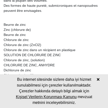
dans la plupart des volumes.
Des formes de haute pureté, submicroniques et nanopoudres
peuvent être envisagées.
Beurre de zinc
Zinc (chlorure de)
Beurre de zinc
Chlorure de zinc
Chlorure de zinc (ZnCl2)
Chlorure de zinc dans un récipient en plastique
SOLUTION DE CHLORURE DE ZINC
Chlorure de zinc, (solution)
CHLORURE DE ZINC, ANHYDRE
Dichlorure de zinc
Chlorure de zinc (II)
Bu internet sitesinde sizlere daha iyi hizmet
❌
Zinco (cloruro di)
sunulabilmesi için çerezler kullanılmaktadır.
Dichlorure de zine
Zintrace
Çerezler hakkında detaylı bilgi almak için
Kişisel Verilerin Korunması Kanunu
mevzuat
chlorek cynku (II) (pl)
metnini inceleyebilirsiniz.
chlorure zinečnatý (cs)