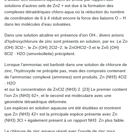
solutions d'autres sels de Zn2 + est due à la formation des
complexes tétraédriques chloro-aqua où la réduction du nombre
de coordination de 6 à 4 réduit encore la force des liaisons O – H
dans les molécules d'eau solvatées.
Dans une solution alcaline en présence d'ion OH-, divers anions
d'hydroxychlorure de zinc sont présents en solution, par ex. Le Zn
(OH) 3Cl2−, le Zn (OH) 2Cl2−2, le ZnOHCl2−3 et le Zn5 (OH)
8Cl2 · H2O (simonkolleite) précipitent.
Lorsque l'ammoniac est barboté dans une solution de chlorure de
zinc, l'hydroxyde ne précipite pas, mais des composés contenant
de l'ammoniac complexé (ammines) sont produits, Zn (NH3) 4Cl2
· H2O
et sur la concentration de ZnCl2 (NH3) 2. [23] Le premier contient
l'ion Zn (NH3) 62+, et le second est moléculaire avec une
géométrie tétraédrique déformée.
Les espèces en solution aqueuse ont été étudiées et montrent
que Zn (NH3) 42+ est la principale espèce présente avec Zn
(NH3) 3Cl + également présent à un rapport NH3: Zn plus faible.
Le chlorure de zinc aqueux réagit avec l'oxyde de zinc pour