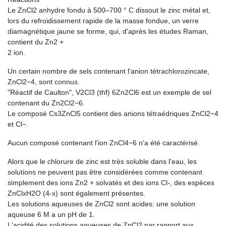
Le ZnCl2 anhydre fondu à 500–700 ° C dissout le zinc métal et,
lors du refroidissement rapide de la masse fondue, un verre
diamagnétique jaune se forme, qui, d'après les études Raman,
contient du Zn2 +
2 ion.
Un certain nombre de sels contenant l'anion tétrachlorozincate,
ZnCl2−4, sont connus.
"Réactif de Caulton", V2Cl3 (thf) 6Zn2Cl6 est un exemple de sel
contenant du Zn2Cl2−6.
Le composé Cs3ZnCl5 contient des anions tétraédriques ZnCl2−4
et Cl−.
Aucun composé contenant l'ion ZnCl4−6 n'a été caractérisé.
Alors que le chlorure de zinc est très soluble dans l'eau, les
solutions ne peuvent pas être considérées comme contenant
simplement des ions Zn2 + solvatés et des ions Cl-, des espèces
ZnClxH2O (4-x) sont également présentes.
Les solutions aqueuses de ZnCl2 sont acides: une solution
aqueuse 6 M a un pH de 1.
L'acidité des solutions aqueuses de ZnCl2 par rapport aux