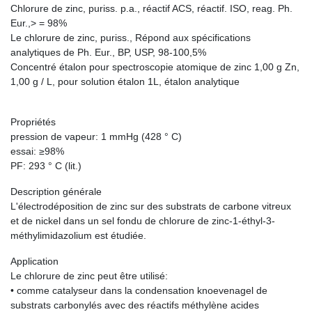
Chlorure de zinc, puriss. p.a., réactif ACS, réactif. ISO, reag. Ph.
Eur.,> = 98%
Le chlorure de zinc, puriss., Répond aux spécifications
analytiques de Ph. Eur., BP, USP, 98-100,5%
Concentré étalon pour spectroscopie atomique de zinc 1,00 g Zn,
1,00 g / L, pour solution étalon 1L, étalon analytique
Propriétés
pression de vapeur: 1 mmHg (428 ° C)
essai: ≥98%
PF: 293 ° C (lit.)
Description générale
L'électrodéposition de zinc sur des substrats de carbone vitreux
et de nickel dans un sel fondu de chlorure de zinc-1-éthyl-3-
méthylimidazolium est étudiée.
Application
Le chlorure de zinc peut être utilisé:
• comme catalyseur dans la condensation knoevenagel de
substrats carbonylés avec des réactifs méthylène acides