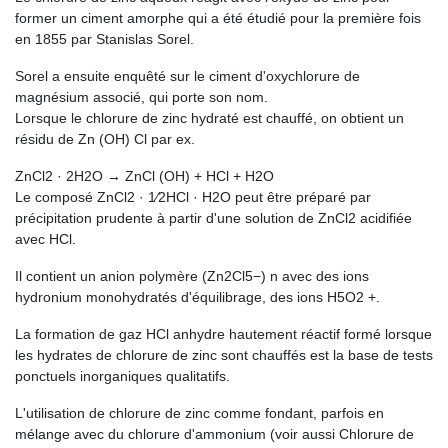
former un ciment amorphe qui a été étudié pour la première fois
en 1855 par Stanislas Sorel.
Sorel a ensuite enquêté sur le ciment d'oxychlorure de
magnésium associé, qui porte son nom.
Lorsque le chlorure de zinc hydraté est chauffé, on obtient un
résidu de Zn (OH) Cl par ex.
ZnCl2 · 2H2O → ZnCl (OH) + HCl + H2O
Le composé ZnCl2 · 1⁄2HCl · H2O peut être préparé par
précipitation prudente à partir d'une solution de ZnCl2 acidifiée
avec HCl.
Il contient un anion polymère (Zn2Cl5−) n avec des ions
hydronium monohydratés d'équilibrage, des ions H5O2 +.
La formation de gaz HCl anhydre hautement réactif formé lorsque
les hydrates de chlorure de zinc sont chauffés est la base de tests
ponctuels inorganiques qualitatifs.
L'utilisation de chlorure de zinc comme fondant, parfois en
mélange avec du chlorure d'ammonium (voir aussi Chlorure de