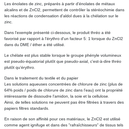
Les énolates de zinc, préparés à partir d'énolates de métaux
alcalins et de ZnCl2, permettent de contrôler la stéréochimie dans
les réactions de condensation d'aldol dues à la chélation sur le
zinc.
Dans l'exemple présenté ci-dessous, le produit thréo a été
favorisé par rapport à l'érythro d'un facteur 5: 1 lorsque du ZnCl2
dans du DME / éther a été utilisé.
Le chélate est plus stable lorsque le groupe phényle volumineux
est pseudo-équatorial plutôt que pseudo-axial, c'est-à-dire thréo
plutôt qu'érythro.
Dans le traitement du textile et du papier
Les solutions aqueuses concentrées de chlorure de zinc (plus de
64% poids / poids de chlorure de zinc dans l'eau) ont la propriété
intéressante de dissoudre l'amidon, la soie et la cellulose.
Ainsi, de telles solutions ne peuvent pas être filtrées à travers des
papiers filtres standards.
En raison de son affinité pour ces matériaux, le ZnCl2 est utilisé
comme agent ignifuge et dans des "rafraîchisseurs" de tissus tels