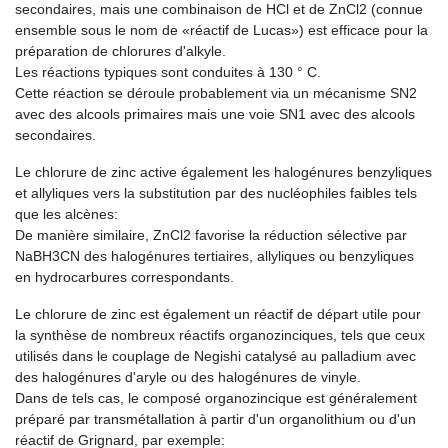
secondaires, mais une combinaison de HCl et de ZnCl2 (connue
ensemble sous le nom de «réactif de Lucas») est efficace pour la
préparation de chlorures d'alkyle.
Les réactions typiques sont conduites à 130 ° C.
Cette réaction se déroule probablement via un mécanisme SN2
avec des alcools primaires mais une voie SN1 avec des alcools
secondaires.
Le chlorure de zinc active également les halogénures benzyliques
et allyliques vers la substitution par des nucléophiles faibles tels
que les alcènes:
De manière similaire, ZnCl2 favorise la réduction sélective par
NaBH3CN des halogénures tertiaires, allyliques ou benzyliques
en hydrocarbures correspondants.
Le chlorure de zinc est également un réactif de départ utile pour
la synthèse de nombreux réactifs organozinciques, tels que ceux
utilisés dans le couplage de Negishi catalysé au palladium avec
des halogénures d'aryle ou des halogénures de vinyle.
Dans de tels cas, le composé organozincique est généralement
préparé par transmétallation à partir d'un organolithium ou d'un
réactif de Grignard, par exemple: