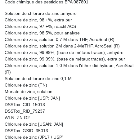
Code chimique des pesticides EPA 087801
Solution de chlorure de zinc anhydre
Chlorure de zinc, 98 +%, extra pur
Chlorure de zinc, 97 +%, réactif ACS
Chlorure de zinc, 98,5%, pour analyse
Chlorure de zinc, solution 0,7 M dans THF, AcroSeal (R)
Chlorure de zinc, solution 2M dans 2-MeTHF, AcroSeal (R)
Chlorure de zinc, 99,99%, (base de métaux traces), anhydre
Chlorure de zinc, 99,99%, (base de métaux traces), extra pur
Chlorure de zinc, solution 1,0 M dans l'éther diéthylique, AcroSeal
(R)
Solution de chlorure de zinc 0,1 M
Chlorure de zinc (TN)
Muriate de zinc, solution
Chlorure de zinc [USP: JAN]
DSSTox_CID_15013
DSSTox_RID_79237
WLN: ZN G2
Chlorure de zinc [USAN: JAN]
DSSTox_GSID_35013
Chlorure de zinc (JP17 / USP)