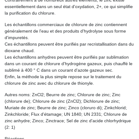
Contrairement à de nombreux autres éléments, le zinc existe
essentiellement dans un seul état d'oxydation, 2+, ce qui simplifie
la purification du chlorure.
Les échantillons commerciaux de chlorure de zinc contiennent
généralement de l'eau et des produits d'hydrolyse sous forme
d'impuretés.
Ces échantillons peuvent être purifiés par recristallisation dans du
dioxane chaud.
Les échantillons anhydres peuvent être purifiés par sublimation
dans un courant de chlorure d'hydrogène gazeux, puis chauffé le
sublimé à 400 ° C dans un courant d'azote gazeux sec.
Enfin, la méthode la plus simple repose sur le traitement du
chlorure de zinc avec du chlorure de thionyle.
Autres noms: ZnCl2; Beurre de zinc; Chlorure de zinc; Zinc
(chlorure de); Chlorure de zinc (ZnCl2); Dichlorure de zinc;
Muriate de zinc; Beurre de zinc; Zinco (cloruro di); Zinkchlorid;
Zinkchloride; Flux d'étamage; UN 1840; UN 2331; Chlorure de
zinc anhydre; Zinco; Zinctrace; Sel de zinc d'acide chlorhydrique
(2: 1)
Réactions