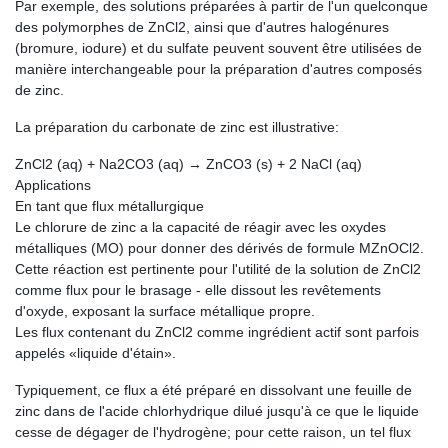
Par exemple, des solutions préparées à partir de l'un quelconque
des polymorphes de ZnCl2, ainsi que d'autres halogénures
(bromure, iodure) et du sulfate peuvent souvent être utilisées de
manière interchangeable pour la préparation d'autres composés
de zinc.
La préparation du carbonate de zinc est illustrative:
ZnCl2 (aq) + Na2CO3 (aq) → ZnCO3 (s) + 2 NaCl (aq)
Applications
En tant que flux métallurgique
Le chlorure de zinc a la capacité de réagir avec les oxydes
métalliques (MO) pour donner des dérivés de formule MZnOCl2.
Cette réaction est pertinente pour l'utilité de la solution de ZnCl2
comme flux pour le brasage - elle dissout les revêtements
d'oxyde, exposant la surface métallique propre.
Les flux contenant du ZnCl2 comme ingrédient actif sont parfois
appelés «liquide d'étain».
Typiquement, ce flux a été préparé en dissolvant une feuille de
zinc dans de l'acide chlorhydrique dilué jusqu'à ce que le liquide
cesse de dégager de l'hydrogène; pour cette raison, un tel flux