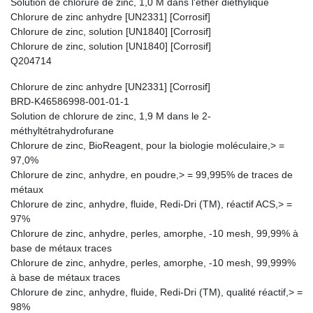
Solution de chlorure de zinc, 1,0 M dans l'éther diéthylique
Chlorure de zinc anhydre [UN2331] [Corrosif]
Chlorure de zinc, solution [UN1840] [Corrosif]
Chlorure de zinc, solution [UN1840] [Corrosif]
Q204714
Chlorure de zinc anhydre [UN2331] [Corrosif]
BRD-K46586998-001-01-1
Solution de chlorure de zinc, 1,9 M dans le 2-
méthyltétrahydrofurane
Chlorure de zinc, BioReagent, pour la biologie moléculaire,> =
97,0%
Chlorure de zinc, anhydre, en poudre,> = 99,995% de traces de
métaux
Chlorure de zinc, anhydre, fluide, Redi-Dri (TM), réactif ACS,> =
97%
Chlorure de zinc, anhydre, perles, amorphe, -10 mesh, 99,99% à
base de métaux traces
Chlorure de zinc, anhydre, perles, amorphe, -10 mesh, 99,999%
à base de métaux traces
Chlorure de zinc, anhydre, fluide, Redi-Dri (TM), qualité réactif,> =
98%