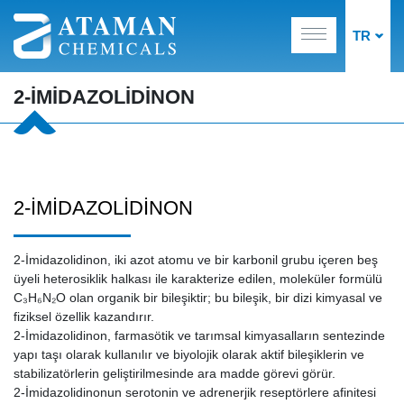
TR
2-İMİDAZOLİDİNON
2-İMİDAZOLİDİNON
2-İmidazolidinon, iki azot atomu ve bir karbonil grubu içeren beş
üyeli heterosiklik halkası ile karakterize edilen, moleküler formülü
C₃H₆N₂O olan organik bir bileşiktir; bu bileşik, bir dizi kimyasal ve
fiziksel özellik kazandırır.
2-İmidazolidinon, farmasötik ve tarımsal kimyasalların sentezinde
yapı taşı olarak kullanılır ve biyolojik olarak aktif bileşiklerin ve
stabilizatörlerin geliştirilmesinde ara madde görevi görür.
2-İmidazolidinonun serotonin ve adrenerjik reseptörlere afinitesi