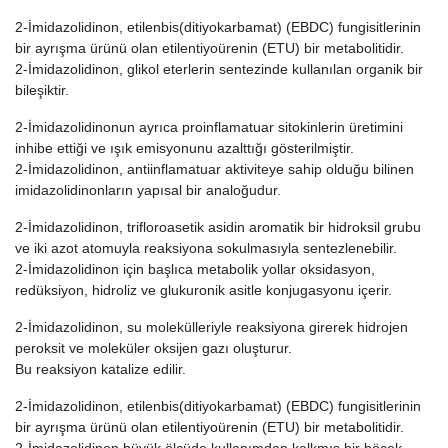
2-İmidazolidinon, etilenbis(ditiyokarbamat) (EBDC) fungisitlerinin
bir ayrışma ürünü olan etilentiyoürenin (ETU) bir metabolitidir.
2-İmidazolidinon, glikol eterlerin sentezinde kullanılan organik bir
bileşiktir.
2-İmidazolidinonun ayrıca proinflamatuar sitokinlerin üretimini
inhibe ettiği ve ışık emisyonunu azalttığı gösterilmiştir.
2-İmidazolidinon, antiinflamatuar aktiviteye sahip olduğu bilinen
imidazolidinonların yapısal bir analoğudur.
2-İmidazolidinon, trifloroasetik asidin aromatik bir hidroksil grubu
ve iki azot atomuyla reaksiyona sokulmasıyla sentezlenebilir.
2-İmidazolidinon için başlıca metabolik yollar oksidasyon,
redüksiyon, hidroliz ve glukuronik asitle konjugasyonu içerir.
2-İmidazolidinon, su molekülleriyle reaksiyona girerek hidrojen
peroksit ve moleküler oksijen gazı oluşturur.
Bu reaksiyon katalize edilir.
2-İmidazolidinon, etilenbis(ditiyokarbamat) (EBDC) fungisitlerinin
bir ayrışma ürünü olan etilentiyoürenin (ETU) bir metabolitidir.