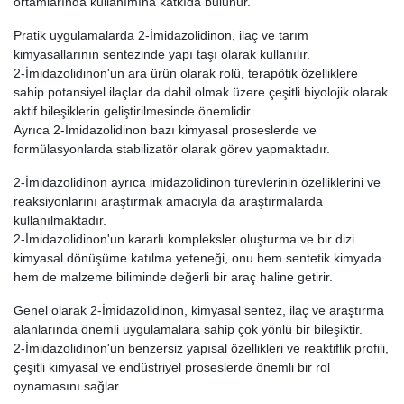
ortamlarında kullanımına katkıda bulunur.
Pratik uygulamalarda 2-İmidazolidinon, ilaç ve tarım
kimyasallarının sentezinde yapı taşı olarak kullanılır.
2-İmidazolidinon'un ara ürün olarak rolü, terapötik özelliklere
sahip potansiyel ilaçlar da dahil olmak üzere çeşitli biyolojik olarak
aktif bileşiklerin geliştirilmesinde önemlidir.
Ayrıca 2-İmidazolidinon bazı kimyasal proseslerde ve
formülasyonlarda stabilizatör olarak görev yapmaktadır.
2-İmidazolidinon ayrıca imidazolidinon türevlerinin özelliklerini ve
reaksiyonlarını araştırmak amacıyla da araştırmalarda
kullanılmaktadır.
2-İmidazolidinon'un kararlı kompleksler oluşturma ve bir dizi
kimyasal dönüşüme katılma yeteneği, onu hem sentetik kimyada
hem de malzeme biliminde değerli bir araç haline getirir.
Genel olarak 2-İmidazolidinon, kimyasal sentez, ilaç ve araştırma
alanlarında önemli uygulamalara sahip çok yönlü bir bileşiktir.
2-İmidazolidinon'un benzersiz yapısal özellikleri ve reaktiflik profili,
çeşitli kimyasal ve endüstriyel proseslerde önemli bir rol
oynamasını sağlar.