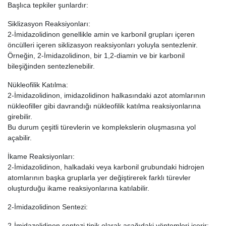
Başlıca tepkiler şunlardır:
Siklizasyon Reaksiyonları:
2-İmidazolidinon genellikle amin ve karbonil grupları içeren
öncülleri içeren siklizasyon reaksiyonları yoluyla sentezlenir.
Örneğin, 2-İmidazolidinon, bir 1,2-diamin ve bir karbonil
bileşiğinden sentezlenebilir.
Nükleofilik Katılma:
2-İmidazolidinon, imidazolidinon halkasındaki azot atomlarının
nükleofiller gibi davrandığı nükleofilik katılma reaksiyonlarına
girebilir.
Bu durum çeşitli türevlerin ve komplekslerin oluşmasına yol
açabilir.
İkame Reaksiyonları:
2-İmidazolidinon, halkadaki veya karbonil grubundaki hidrojen
atomlarının başka gruplarla yer değiştirerek farklı türevler
oluşturduğu ikame reaksiyonlarına katılabilir.
2-İmidazolidinon Sentezi:
2-İmidazolidinon sentezi tipik olarak aşağıdaki yöntemleri içerir: