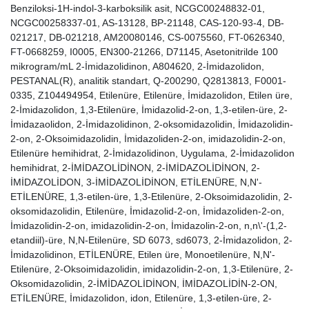
Benziloksi-1H-indol-3-karboksilik asit, NCGC00248832-01,
NCGC00258337-01, AS-13128, BP-21148, CAS-120-93-4, DB-
021217, DB-021218, AM20080146, CS-0075560, FT-0626340,
FT-0668259, I0005, EN300-21266, D71145, Asetonitrilde 100
mikrogram/mL 2-İmidazolidinon, A804620, 2-İmidazolidon,
PESTANAL(R), analitik standart, Q-200290, Q2813813, F0001-
0335, Z104494954, Etilenüre, Etilenüre, İmidazolidon, Etilen üre,
2-İmidazolidon, 1,3-Etilenüre, İmidazolid-2-on, 1,3-etilen-üre, 2-
İmidazaolidon, 2-İmidazolidinon, 2-oksomidazolidin, İmidazolidin-
2-on, 2-Oksoimidazolidin, İmidazoliden-2-on, imidazolidin-2-on,
Etilenüre hemihidrat, 2-İmidazolidinon, Uygulama, 2-İmidazolidon
hemihidrat, 2-İMİDAZOLİDİNON, 2-İMİDAZOLİDİNON, 2-
İMİDAZOLİDON, 3-İMİDAZOLİDİNON, ETİLENÜRE, N,N'-
ETİLENÜRE, 1,3-etilen-üre, 1,3-Etilenüre, 2-Oksoimidazolidin, 2-
oksomidazolidin, Etilenüre, İmidazolid-2-on, İmidazoliden-2-on,
İmidazolidin-2-on, imidazolidin-2-on, İmidazolin-2-on, n,n\'-(1,2-
etandiil)-üre, N,N-Etilenüre, SD 6073, sd6073, 2-İmidazolidon, 2-
İmidazolidinon, ETİLENÜRE, Etilen üre, Monoetilenüre, N,N'-
Etilenüre, 2-Oksoimidazolidin, imidazolidin-2-on, 1,3-Etilenüre, 2-
Oksomidazolidin, 2-İMİDAZOLİDİNON, İMİDAZOLİDİN-2-ON,
ETİLENÜRE, İmidazolidon, idon, Etilenüre, 1,3-etilen-üre, 2-