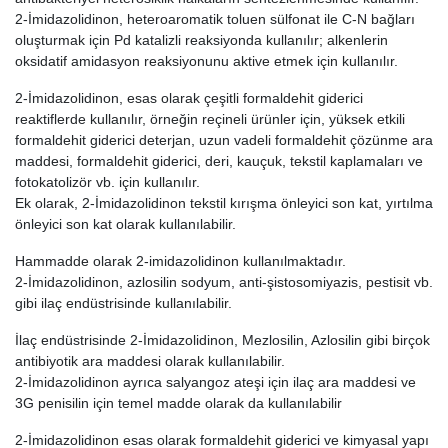
2-İmidazolidinon, heteroaromatik toluen sülfonat ile C-N bağları
oluşturmak için Pd katalizli reaksiyonda kullanılır; alkenlerin
oksidatif amidasyon reaksiyonunu aktive etmek için kullanılır.
2-İmidazolidinon, esas olarak çeşitli formaldehit giderici
reaktiflerde kullanılır, örneğin reçineli ürünler için, yüksek etkili
formaldehit giderici deterjan, uzun vadeli formaldehit çözünme ara
maddesi, formaldehit giderici, deri, kauçuk, tekstil kaplamaları ve
fotokatolizör vb. için kullanılır.
Ek olarak, 2-İmidazolidinon tekstil kırışma önleyici son kat, yırtılma
önleyici son kat olarak kullanılabilir.
Hammadde olarak 2-imidazolidinon kullanılmaktadır.
2-İmidazolidinon, azlosilin sodyum, anti-şistosomiyazis, pestisit vb.
gibi ilaç endüstrisinde kullanılabilir.
İlaç endüstrisinde 2-İmidazolidinon, Mezlosilin, Azlosilin gibi birçok
antibiyotik ara maddesi olarak kullanılabilir.
2-İmidazolidinon ayrıca salyangoz ateşi için ilaç ara maddesi ve
3G penisilin için temel madde olarak da kullanılabilir
2-İmidazolidinon esas olarak formaldehit giderici ve kimyasal yapı