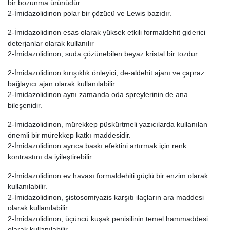
bir bozunma ürünüdür.
2-İmidazolidinon polar bir çözücü ve Lewis bazıdır.
2-İmidazolidinon esas olarak yüksek etkili formaldehit giderici
deterjanlar olarak kullanılır
2-İmidazolidinon, suda çözünebilen beyaz kristal bir tozdur.
2-İmidazolidinon kırışıklık önleyici, de-aldehit ajanı ve çapraz
bağlayıcı ajan olarak kullanılabilir.
2-İmidazolidinon aynı zamanda oda spreylerinin de ana
bileşenidir.
2-İmidazolidinon, mürekkep püskürtmeli yazıcılarda kullanılan
önemli bir mürekkep katkı maddesidir.
2-İmidazolidinon ayrıca baskı efektini artırmak için renk
kontrastını da iyileştirebilir.
2-İmidazolidinon ev havası formaldehiti güçlü bir enzim olarak
kullanılabilir.
2-İmidazolidinon, şistosomiyazis karşıtı ilaçların ara maddesi
olarak kullanılabilir.
2-İmidazolidinon, üçüncü kuşak penisilinin temel hammaddesi
olarak kullanılabilir.