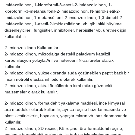
imidazolidinon, 1-kloroformil-3-asetil-2-imidazolidinon, 1-
kloroformil-3-metansülfonil-2-imidazolidinon, N-hidroksietil-2-
imidazolidinon, 1-metansülfonil-2-imidazolidinon, 1,3-dimetil-2-
imidazolidinon, 1-asetil-2-imidazolidinon, vb. gibi bitki büyüme
düzenleyicileri, fungisitler, inhibitörler, herbisitler vb. üretmek için
kullanılabilir.
2-İmidazolidinon Kullanımları:
2-İmidazolidinon, mikrodalga destekli paladyum katalizli
karbonilasyon yoluyla Aril ve heteroaril N-asilüreler olarak
kullanılır.
2-İmidazolidinon, yüksek oranda suda çözünebilen peptit bazlı bir
insan nötrofil elastaz inhibitörü olarak kullanılır.
2-İmidazolidinon, akiral öncüllerden kiral mikro gözenekli
malzemeler olarak kullanılır.
2-İmidazolidinon, formaldehit yakalama maddesi, ince kimyasal
ara maddeler olarak kullanılır, ayrıca reçine hazırlanmasında ve
plastikleştiricilerin, boyaların, yapıştırıcıların vb. hazırlanmasında
kullanılır.
2-İmidazolidinon, 2D reçine, KB reçine, üre-formaldehit reçine,
melamin formaldehit reçine vb. ile terbiye işlemlerinden sonra