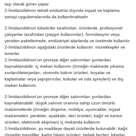
taşı olarak görev yapar.
2-İmidazolidinon tekstil endüstrisi dışında inşaat ve kaplama
sanayi uygulamalarında da kullanılmaktadır.
2-İmidazolidinon tüketiciler tarafından, ürünlerde, profesyonel
çalışanlar tarafından (yaygın kullanımlar), formülasyon veya
yeniden paketlemede, endüstriyel alanlarda ve üretimde kullanılır.
2-İmidazolidinon aşağıdaki ürünlerde kullanılır: mürekkepler ve
tonerler.
2-İmidazolidinon'un çevreye diğer salınımları şunlardan
kaynaklanabilir: iç mekan kullanımı (örneğin makinede yıkama
sıvıları/deterjanları, otomotiv bakım ürünleri, boyalar ve
kaplamalar veya yapıştırıcılar, kokular ve oda spreyleri) ve dış
mekan kullanımı.
2-İmidazolidinon'un çevreye diğer salınımları şunlardan
kaynaklanabilir: düşük salınım oranına sahip uzun ömürlü
malzemelerde (örneğin döşeme, mobilya, oyuncaklar, inşaat
malzemeleri, perdeler, ayakkabı, deri ürünleri, kağıt ve karton
ürünleri, elektronik ekipman) iç mekanda kullanım.
2-İmidazolidinon, şu maddeye dayalı ürünlerde bulunabilir: kağıt
(örneğin mendiller, kadın hijyen ürünleri, bebek bezleri, kitaplar,