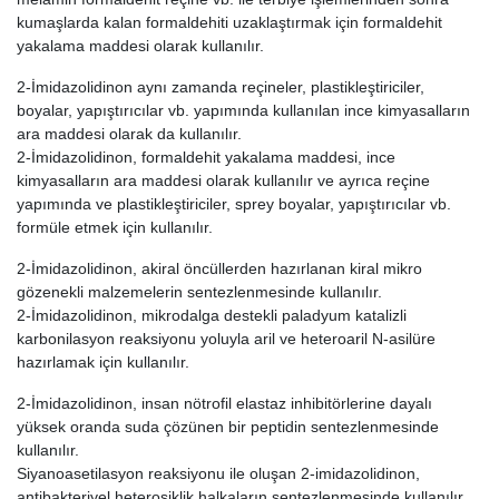
kumaşlarda kalan formaldehiti uzaklaştırmak için formaldehit
yakalama maddesi olarak kullanılır.
2-İmidazolidinon aynı zamanda reçineler, plastikleştiriciler,
boyalar, yapıştırıcılar vb. yapımında kullanılan ince kimyasalların
ara maddesi olarak da kullanılır.
2-İmidazolidinon, formaldehit yakalama maddesi, ince
kimyasalların ara maddesi olarak kullanılır ve ayrıca reçine
yapımında ve plastikleştiriciler, sprey boyalar, yapıştırıcılar vb.
formüle etmek için kullanılır.
2-İmidazolidinon, akiral öncüllerden hazırlanan kiral mikro
gözenekli malzemelerin sentezlenmesinde kullanılır.
2-İmidazolidinon, mikrodalga destekli paladyum katalizli
karbonilasyon reaksiyonu yoluyla aril ve heteroaril N-asilüre
hazırlamak için kullanılır.
2-İmidazolidinon, insan nötrofil elastaz inhibitörlerine dayalı
yüksek oranda suda çözünen bir peptidin sentezlenmesinde
kullanılır.
Siyanoasetilasyon reaksiyonu ile oluşan 2-imidazolidinon,
antibakteriyel heterosiklik halkaların sentezlenmesinde kullanılır.