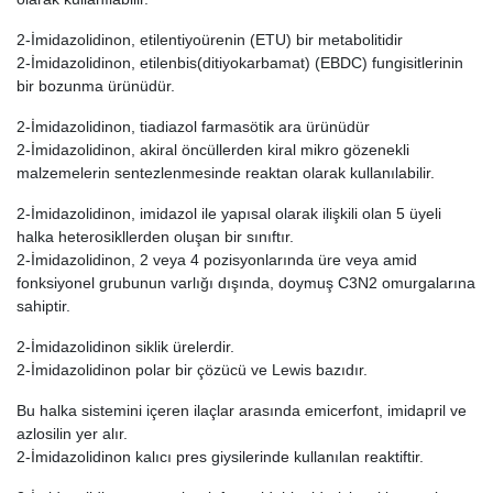
2-İmidazolidinon, etilentiyoürenin (ETU) bir metabolitidir
2-İmidazolidinon, etilenbis(ditiyokarbamat) (EBDC) fungisitlerinin
bir bozunma ürünüdür.
2-İmidazolidinon, tiadiazol farmasötik ara ürünüdür
2-İmidazolidinon, akiral öncüllerden kiral mikro gözenekli
malzemelerin sentezlenmesinde reaktan olarak kullanılabilir.
2-İmidazolidinon, imidazol ile yapısal olarak ilişkili olan 5 üyeli
halka heterosikllerden oluşan bir sınıftır.
2-İmidazolidinon, 2 veya 4 pozisyonlarında üre veya amid
fonksiyonel grubunun varlığı dışında, doymuş C3N2 omurgalarına
sahiptir.
2-İmidazolidinon siklik ürelerdir.
2-İmidazolidinon polar bir çözücü ve Lewis bazıdır.
Bu halka sistemini içeren ilaçlar arasında emicerfont, imidapril ve
azlosilin yer alır.
2-İmidazolidinon kalıcı pres giysilerinde kullanılan reaktiftir.