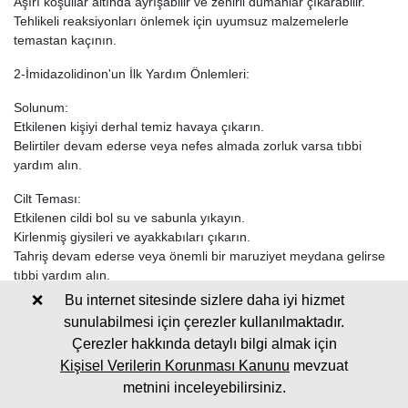
Aşırı koşullar altında ayrışabilir ve zehirli dumanlar çıkarabilir.
Tehlikeli reaksiyonları önlemek için uyumsuz malzemelerle
temastan kaçının.
2-İmidazolidinon'un İlk Yardım Önlemleri:
Solunum:
Etkilenen kişiyi derhal temiz havaya çıkarın.
Belirtiler devam ederse veya nefes almada zorluk varsa tıbbi
yardım alın.
Cilt Teması:
Etkilenen cildi bol su ve sabunla yıkayın.
Kirlenmiş giysileri ve ayakkabıları çıkarın.
Tahriş devam ederse veya önemli bir maruziyet meydana gelirse
tıbbi yardım alın.
❌
Bu internet sitesinde sizlere daha iyi hizmet
Göz Teması:
sunulabilmesi için çerezler kullanılmaktadır.
Göz kapaklarınızı açık tutarak en az 15 dakika boyunca gözlerinizi
Çerezler hakkında detaylı bilgi almak için
suyla yıkayın.
Kişisel Verilerin Korunması Kanunu
mevzuat
Tahriş veya rahatsızlık devam ederse derhal tıbbi yardım alın.
metnini inceleyebilirsiniz.
Yutma: