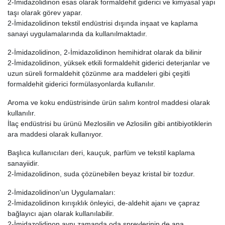
2-İmidazolidinon esas olarak formaldehit giderici ve kimyasal yapı
taşı olarak görev yapar.
2-İmidazolidinon tekstil endüstrisi dışında inşaat ve kaplama
sanayi uygulamalarında da kullanılmaktadır.
2-İmidazolidinon, 2-İmidazolidinon hemihidrat olarak da bilinir
2-İmidazolidinon, yüksek etkili formaldehit giderici deterjanlar ve
uzun süreli formaldehit çözünme ara maddeleri gibi çeşitli
formaldehit giderici formülasyonlarda kullanılır.
Aroma ve koku endüstrisinde ürün salım kontrol maddesi olarak
kullanılır.
İlaç endüstrisi bu ürünü Mezlosilin ve Azlosilin gibi antibiyotiklerin
ara maddesi olarak kullanıyor.
Başlıca kullanıcıları deri, kauçuk, parfüm ve tekstil kaplama
sanayiidir.
2-İmidazolidinon, suda çözünebilen beyaz kristal bir tozdur.
2-İmidazolidinon'un Uygulamaları:
2-İmidazolidinon kırışıklık önleyici, de-aldehit ajanı ve çapraz
bağlayıcı ajan olarak kullanılabilir.
2-İmidazolidinon aynı zamanda oda spreylerinin de ana