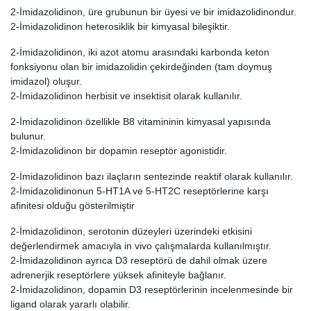
2-İmidazolidinon, üre grubunun bir üyesi ve bir imidazolidinondur.
2-İmidazolidinon heterosiklik bir kimyasal bileşiktir.
2-İmidazolidinon, iki azot atomu arasındaki karbonda keton
fonksiyonu olan bir imidazolidin çekirdeğinden (tam doymuş
imidazol) oluşur.
2-İmidazolidinon herbisit ve insektisit olarak kullanılır.
2-İmidazolidinon özellikle B8 vitamininin kimyasal yapısında
bulunur.
2-İmidazolidinon bir dopamin reseptör agonistidir.
2-İmidazolidinon bazı ilaçların sentezinde reaktif olarak kullanılır.
2-İmidazolidinonun 5-HT1A ve 5-HT2C reseptörlerine karşı
afinitesi olduğu gösterilmiştir
2-İmidazolidinon, serotonin düzeyleri üzerindeki etkisini
değerlendirmek amacıyla in vivo çalışmalarda kullanılmıştır.
2-İmidazolidinon ayrıca D3 reseptörü de dahil olmak üzere
adrenerjik reseptörlere yüksek afiniteyle bağlanır.
2-İmidazolidinon, dopamin D3 reseptörlerinin incelenmesinde bir
ligand olarak yararlı olabilir.