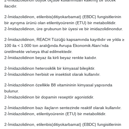
2-İmidazolidinon büyük ölçüde kullanımdan kalkmış bir böcek
ilacıdır.
2-İmidazolidinon, etilenbis(ditiyokarbamat) (EBDC) fungisitlerinin
bir ayrışma ürünü olan etilentiyoürenin (ETU) bir metabolitidir.
2-İmidazolidinon, üre grubunun bir üyesi ve bir imidazolidinondur.
2-İmidazolidinon, REACH Tüzüğü kapsamında kayıtlıdır ve yılda ≥
100 ila < 1.000 ton aralığında Avrupa Ekonomik Alanı'nda
üretilmekte ve/veya ithal edilmektedir.
2-İmidazolidinon beyaz ila kirli beyaz renkte katıdır.
2-İmidazolidinon heterosiklik bir kimyasal bileşiktir.
2-İmidazolidinon herbisit ve insektisit olarak kullanılır.
2-İmidazolidinon özellikle B8 vitamininin kimyasal yapısında
bulunur.
2-İmidazolidinon bir dopamin reseptör agonistidir.
2-İmidazolidinon bazı ilaçların sentezinde reaktif olarak kullanılır.
2-İmidazolidinon, etilentiyoürenin (ETU) bir metabolitidir.
2-İmidazolidinon, etilenbis(ditiyokarbamat) (EBDC) fungisitlerinin