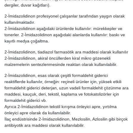
dergiler, duvar kağıtları).
2-İmidazolidinon profesyonel çalışanlar tarafından yaygın olarak
kullanılmaktadır.
2-İmidazolidinon aşağıdaki ürünlerde kullanılır: mürekkepler ve
tonerler. 2-İmidazolidinon aşağıdaki alanlarda kullanılır: baskı ve
kayıtlı medya çoğaltma.
2-İmidazolidinon, tiadiazol farmasötik ara maddesi olarak kullanılır
2-İmidazolidinon, akiral öncüllerden kiral mikro gözenekli
malzemelerin sentezlenmesinde reaktan olarak kullanılabilir.
2-İmidazolidinon, esas olarak çeşitli formaldehit giderici
reaktiflerde kullanılır, örneğin: reçineli ürünler için, yüksek etkili
formaldehit giderici deterjan, uzun vadeli formaldehit çözünme ara
maddesi, kauçuk, deri, tekstil, kaplama ve fotokatolizörler için
formaldehit giderici vb.
Ayrıca 2-İmidazolidinon tekstil kırışma önleyici apre, yırtılma
önleyici apre olarak da kullanılabilir.
İlaç endüstrisinde 2-İmidazolidinon, Mezlosilin, Azlosilin gibi birçok
antibiyotik ara maddesi olarak kullanılabilir.