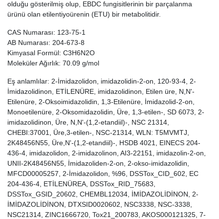
olduğu gösterilmiş olup, EBDC fungisitlerinin bir parçalanma
ürünü olan etilentiyoürenin (ETU) bir metabolitidir.
CAS Numarası: 123-75-1
AB Numarası: 204-673-8
Kimyasal Formül: C3H6N2O
Moleküler Ağırlık: 70.09 g/mol
Eş anlamlılar: 2-İmidazolidon, imidazolidin-2-on, 120-93-4, 2-
İmidazolidinon, ETİLENÜRE, imidazolidinon, Etilen üre, N,N'-
Etilenüre, 2-Oksoimidazolidin, 1,3-Etilenüre, İmidazolid-2-on,
Monoetilenüre, 2-Oksomidazolidin, Üre, 1,3-etilen-, SD 6073, 2-
imidazolidinon, Üre, N,N'-(1,2-etandiil)-, NSC 21314,
CHEBI:37001, Üre,3-etilen-, NSC-21314, WLN: T5MVMTJ,
2K48456N55, Üre,N'-(1,2-etandiil)-, HSDB 4021, EINECS 204-
436-4, imidazolidon, 2-imidazolinon, AI3-22151, imidazolin-2-on,
UNII-2K48456N55, İmidazoliden-2-on, 2-okso-imidazolidin,
MFCD00005257, 2-İmidazolidon, %96, DSSTox_CID_602, EC
204-436-4, ETİLENÜREA, DSSTox_RID_75683,
DSSTox_GSID_20602, CHEMBL12034, İMİDAZOLİDİNON, 2-
İMİDAZOLİDİNON, DTXSID0020602, NSC3338, NSC-3338,
NSC21314, ZINC1666720, Tox21_200783, AKOS000121325, 7-