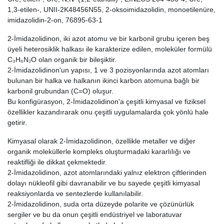
1,3-etilen-, UNII-2K48456N55, 2-oksoimidazolidin, monoetilenüre,
imidazolidin-2-on, 76895-63-1
2-İmidazolidinon, iki azot atomu ve bir karbonil grubu içeren beş
üyeli heterosiklik halkası ile karakterize edilen, moleküler formülü
C₃H₆N₂O olan organik bir bileşiktir.
2-İmidazolidinon'un yapısı, 1 ve 3 pozisyonlarında azot atomları
bulunan bir halka ve halkanın ikinci karbon atomuna bağlı bir
karbonil grubundan (C=O) oluşur.
Bu konfigürasyon, 2-İmidazolidinon'a çeşitli kimyasal ve fiziksel
özellikler kazandırarak onu çeşitli uygulamalarda çok yönlü hale
getirir.
Kimyasal olarak 2-İmidazolidinon, özellikle metaller ve diğer
organik moleküllerle kompleks oluşturmadaki kararlılığı ve
reaktifliği ile dikkat çekmektedir.
2-İmidazolidinon, azot atomlarındaki yalnız elektron çiftlerinden
dolayı nükleofil gibi davranabilir ve bu sayede çeşitli kimyasal
reaksiyonlarda ve sentezlerde kullanılabilir.
2-İmidazolidinon, suda orta düzeyde polarite ve çözünürlük
sergiler ve bu da onun çeşitli endüstriyel ve laboratuvar