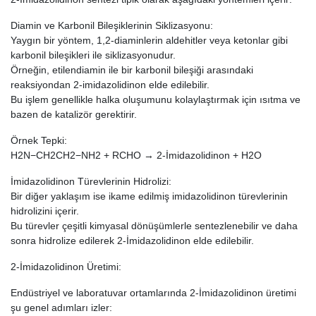
Diamin ve Karbonil Bileşiklerinin Siklizasyonu:
Yaygın bir yöntem, 1,2-diaminlerin aldehitler veya ketonlar gibi
karbonil bileşikleri ile siklizasyonudur.
Örneğin, etilendiamin ile bir karbonil bileşiği arasındaki
reaksiyondan 2-imidazolidinon elde edilebilir.
Bu işlem genellikle halka oluşumunu kolaylaştırmak için ısıtma ve
bazen de katalizör gerektirir.
Örnek Tepki:
H2N−CH2CH2−NH2 + RCHO → 2-İmidazolidinon + H2O
İmidazolidinon Türevlerinin Hidrolizi:
Bir diğer yaklaşım ise ikame edilmiş imidazolidinon türevlerinin
hidrolizini içerir.
Bu türevler çeşitli kimyasal dönüşümlerle sentezlenebilir ve daha
sonra hidrolize edilerek 2-İmidazolidinon elde edilebilir.
2-İmidazolidinon Üretimi:
Endüstriyel ve laboratuvar ortamlarında 2-İmidazolidinon üretimi
şu genel adımları izler: