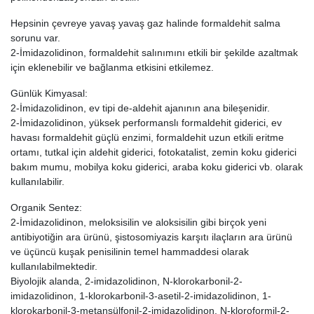
Hepsinin çevreye yavaş yavaş gaz halinde formaldehit salma
sorunu var.
2-İmidazolidinon, formaldehit salınımını etkili bir şekilde azaltmak
için eklenebilir ve bağlanma etkisini etkilemez.
Günlük Kimyasal:
2-İmidazolidinon, ev tipi de-aldehit ajanının ana bileşenidir.
2-İmidazolidinon, yüksek performanslı formaldehit giderici, ev
havası formaldehit güçlü enzimi, formaldehit uzun etkili eritme
ortamı, tutkal için aldehit giderici, fotokatalist, zemin koku giderici
bakım mumu, mobilya koku giderici, araba koku giderici vb. olarak
kullanılabilir.
Organik Sentez:
2-İmidazolidinon, meloksisilin ve aloksisilin gibi birçok yeni
antibiyotiğin ara ürünü, şistosomiyazis karşıtı ilaçların ara ürünü
ve üçüncü kuşak penisilinin temel hammaddesi olarak
kullanılabilmektedir.
Biyolojik alanda, 2-imidazolidinon, N-klorokarbonil-2-
imidazolidinon, 1-klorokarbonil-3-asetil-2-imidazolidinon, 1-
klorokarbonil-3-metansülfonil-2-imidazolidinon, N-kloroformil-2-