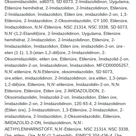
Oksoimidazolidin, sd6073, SD 6073, 2-İmidazolidinon, Uygulama,
Etilenüre hemihidrat, 2-İmidazolidon, 2-İmidazolidinon, Etilenüre,
2-İmidazaolidon, İmidazolidon, Etilen üre, imidazolidin-2-on, 1,3-
Etilenüre, 2-İmidazolidon, 2-Oksoimidazolidin, CY 100, Etilenüre,
İmidazolidinon, N,N'-Etilenüre, NSC 21314, NSC 3338, SD 6073,
N,N'-(1,2-Etandiil)üre, 2-İmidazolidinon, Uygulama, Etilenüre
hemihidrat, 2-İmidazolidon, 2-İmidazolidinon, Etilenüre, 2-
İmidazaolidon, İmidazolidon, Etilen üre, imidazolidin-2-on, üre -
eten (1:1), 1,3-(etan-1,2-diil)üre, 2-İmidazolidinon, 2-
Oksoimidazolidin, etilen üre, Etilenüre, Etilenüre, İmidazolid-2-on,
imidazolidin-2-on, İmidazolidinon, İmidazolidon, MFCD00005257,
N,N'-etilenüre, N,N-Etilenüre, oksoimidazolidin, SD 6073,
üre,etilen, imidazolidinon, 2-İmidazolidinon, üre,etilen, 1,3-(etan-
1,2-diil)üre, Etilenüre, N,N'-etilenüre, İmidazolidin-2-on, N,N-
Etilenüre, Etilenüre, Etilen üre, 2-İMİDAZOLİDON, 2-
Oksoimidazolidin, İmidazolid-2-on, İmidazolidon, Etilen üre,
İmidazolidin-2-on, 2-İmidazolidinon, 120-93-4, 2-İmidazolidinon
(Etilen üre), 2-İmidazolidinon, 1,3-Etilenüre, 2-İmidazolidon, 2-
imidazolidona, 2-İmidazolidon, 2-Oksoimidazolidin, Etilenüre,
İMİDAZOLİD-2-ON, İmidazolidinon, N,N'-
AETHYLENHARNSTOFF, N,N'-Etilenüre, NSC 21314, NSC 3338,
Üre, etilen-, Üre, N,N'-(1,2-etandiil)-, EINECS 204-436-4, Üre,