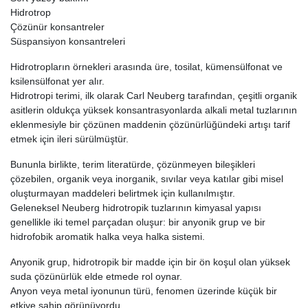
Hidrotrop
Çözünür konsantreler
Süspansiyon konsantreleri
Hidrotropların örnekleri arasında üre, tosilat, kümensülfonat ve
ksilensülfonat yer alır.
Hidrotropi terimi, ilk olarak Carl Neuberg tarafından, çeşitli organik
asitlerin oldukça yüksek konsantrasyonlarda alkali metal tuzlarının
eklenmesiyle bir çözünen maddenin çözünürlüğündeki artışı tarif
etmek için ileri sürülmüştür.
Bununla birlikte, terim literatürde, çözünmeyen bileşikleri
çözebilen, organik veya inorganik, sıvılar veya katılar gibi misel
oluşturmayan maddeleri belirtmek için kullanılmıştır.
Geleneksel Neuberg hidrotropik tuzlarının kimyasal yapısı
genellikle iki temel parçadan oluşur: bir anyonik grup ve bir
hidrofobik aromatik halka veya halka sistemi.
Anyonik grup, hidrotropik bir madde için bir ön koşul olan yüksek
suda çözünürlük elde etmede rol oynar.
Anyon veya metal iyonunun türü, fenomen üzerinde küçük bir
etkiye sahip görünüyordu.