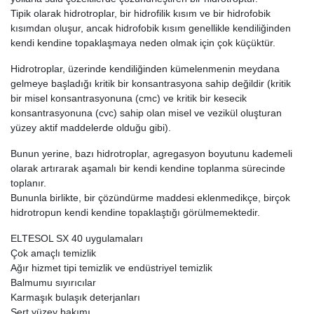
Tipik olarak hidrotroplar, bir hidrofilik kısım ve bir hidrofobik
kısımdan oluşur, ancak hidrofobik kısım genellikle kendiliğinden
kendi kendine topaklaşmaya neden olmak için çok küçüktür.
Hidrotroplar, üzerinde kendiliğinden kümelenmenin meydana
gelmeye başladığı kritik bir konsantrasyona sahip değildir (kritik
bir misel konsantrasyonuna (cmc) ve kritik bir kesecik
konsantrasyonuna (cvc) sahip olan misel ve vezikül oluşturan
yüzey aktif maddelerde olduğu gibi).
Bunun yerine, bazı hidrotroplar, agregasyon boyutunu kademeli
olarak artırarak aşamalı bir kendi kendine toplanma sürecinde
toplanır.
Bununla birlikte, bir çözündürme maddesi eklenmedikçe, birçok
hidrotropun kendi kendine topaklaştığı görülmemektedir.
ELTESOL SX 40 uygulamaları
Çok amaçlı temizlik
Ağır hizmet tipi temizlik ve endüstriyel temizlik
Balmumu sıyırıcılar
Karmaşık bulaşık deterjanları
Sert yüzey bakımı