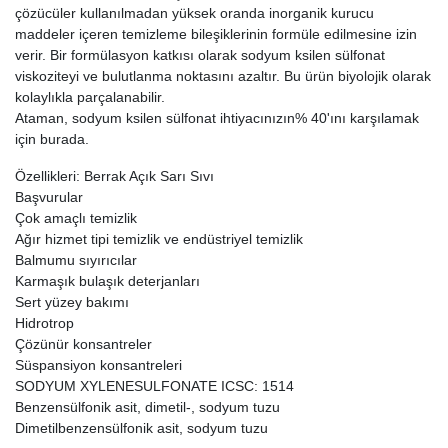
çözücüler kullanılmadan yüksek oranda inorganik kurucu
maddeler içeren temizleme bileşiklerinin formüle edilmesine izin
verir. Bir formülasyon katkısı olarak sodyum ksilen sülfonat
viskoziteyi ve bulutlanma noktasını azaltır. Bu ürün biyolojik olarak
kolaylıkla parçalanabilir.
Ataman, sodyum ksilen sülfonat ihtiyacınızın% 40'ını karşılamak
için burada.
Özellikleri: Berrak Açık Sarı Sıvı
Başvurular
Çok amaçlı temizlik
Ağır hizmet tipi temizlik ve endüstriyel temizlik
Balmumu sıyırıcılar
Karmaşık bulaşık deterjanları
Sert yüzey bakımı
Hidrotrop
Çözünür konsantreler
Süspansiyon konsantreleri
SODYUM XYLENESULFONATE ICSC: 1514
Benzensülfonik asit, dimetil-, sodyum tuzu
Dimetilbenzensülfonik asit, sodyum tuzu