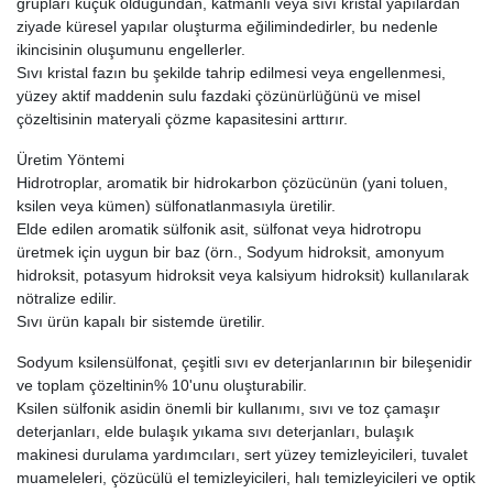
grupları küçük olduğundan, katmanlı veya sıvı kristal yapılardan
ziyade küresel yapılar oluşturma eğilimindedirler, bu nedenle
ikincisinin oluşumunu engellerler.
Sıvı kristal fazın bu şekilde tahrip edilmesi veya engellenmesi,
yüzey aktif maddenin sulu fazdaki çözünürlüğünü ve misel
çözeltisinin materyali çözme kapasitesini arttırır.
Üretim Yöntemi
Hidrotroplar, aromatik bir hidrokarbon çözücünün (yani toluen,
ksilen veya kümen) sülfonatlanmasıyla üretilir.
Elde edilen aromatik sülfonik asit, sülfonat veya hidrotropu
üretmek için uygun bir baz (örn., Sodyum hidroksit, amonyum
hidroksit, potasyum hidroksit veya kalsiyum hidroksit) kullanılarak
nötralize edilir.
Sıvı ürün kapalı bir sistemde üretilir.
Sodyum ksilensülfonat, çeşitli sıvı ev deterjanlarının bir bileşenidir
ve toplam çözeltinin% 10'unu oluşturabilir.
Ksilen sülfonik asidin önemli bir kullanımı, sıvı ve toz çamaşır
deterjanları, elde bulaşık yıkama sıvı deterjanları, bulaşık
makinesi durulama yardımcıları, sert yüzey temizleyicileri, tuvalet
muameleleri, çözücülü el temizleyicileri, halı temizleyicileri ve optik