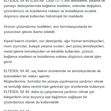
ELTESOL SX 40 (CAS No. 1300-72-7) sıvı temizleme, yıkama ve
çamaşır deterjanlarında bağlama maddesi, viskozite değiştirici,
çözündürücü ve bulutlanma noktası ve kristalleşme sıcaklık
düşürücü olarak kullanılan hidrotropik bir maddedir.
Ürünün çözündürme özellikleri, son formülasyonlarda bir
çözücünün işlevini ikame edebilir.
Kişisel bakım ürünleri, sıvı deterjanlar, ağır hizmet temizleyicileri,
mum sıyırıcılar, bulaşık yıkama sıvıları, sert yüzey temizleyicileri,
metal işleme temizleyicileri ve tekstilde kullanılan, çözücü,
bağlama maddesi ve bulutlanma noktası düşürücü olarak işlev
görür.
ELTESOL SX 40, saç bakım ürünlerinde ve temizleyicilerde de
bulunabilen bir ıslatıcı ajandır.
Müşterilerimiz, formülün bir yüzeye yayılmasına yardımcı olmak
ve temizliği daha verimli hale getirmek için ürünlerinde kullanıyor.
ELTESOL SX 40, daha iyi çalışmasına yardımcı olmak için
bileşenlerin ürün boyunca eşit dağılımını sağlayan bir
çözündürücü olarak da kullanılabilir.