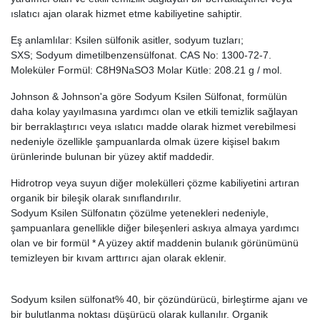
ıslatıcı ajan olarak hizmet etme kabiliyetine sahiptir.
Eş anlamlılar: Ksilen sülfonik asitler, sodyum tuzları;
SXS; Sodyum dimetilbenzensülfonat. CAS No: 1300-72-7.
Moleküler Formül: C8H9NaSO3 Molar Kütle: 208.21 g / mol.
Johnson & Johnson'a göre Sodyum Ksilen Sülfonat, formülün
daha kolay yayılmasına yardımcı olan ve etkili temizlik sağlayan
bir berraklaştırıcı veya ıslatıcı madde olarak hizmet verebilmesi
nedeniyle özellikle şampuanlarda olmak üzere kişisel bakım
ürünlerinde bulunan bir yüzey aktif maddedir.
Hidrotrop veya suyun diğer molekülleri çözme kabiliyetini artıran
organik bir bileşik olarak sınıflandırılır.
Sodyum Ksilen Sülfonatın çözülme yetenekleri nedeniyle,
şampuanlara genellikle diğer bileşenleri askıya almaya yardımcı
olan ve bir formül * A yüzey aktif maddenin bulanık görünümünü
temizleyen bir kıvam arttırıcı ajan olarak eklenir.
Sodyum ksilen sülfonat% 40, bir çözündürücü, birleştirme ajanı ve
bir bulutlanma noktası düşürücü olarak kullanılır. Organik