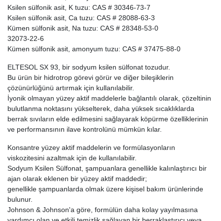
Ksilen sülfonik asit, K tuzu: CAS # 30346-73-7
Ksilen sülfonik asit, Ca tuzu: CAS # 28088-63-3
Kümen sülfonik asit, Na tuzu: CAS # 28348-53-0
32073-22-6
Kümen sülfonik asit, amonyum tuzu: CAS # 37475-88-0
ELTESOL SX 93, bir sodyum ksilen sülfonat tozudur.
Bu ürün bir hidrotrop görevi görür ve diğer bileşiklerin
çözünürlüğünü artırmak için kullanılabilir.
İyonik olmayan yüzey aktif maddelerle bağlantılı olarak, çözeltinin
bulutlanma noktasını yükselterek, daha yüksek sıcaklıklarda
berrak sıvıların elde edilmesini sağlayarak köpürme özelliklerinin
ve performansının ilave kontrolünü mümkün kılar.
Konsantre yüzey aktif maddelerin ve formülasyonların
viskozitesini azaltmak için de kullanılabilir.
Sodyum Ksilen Sülfonat, şampuanlara genellikle kalınlaştırıcı bir
ajan olarak eklenen bir yüzey aktif maddedir;
genellikle şampuanlarda olmak üzere kişisel bakım ürünlerinde
bulunur.
Johnson & Johnson'a göre, formülün daha kolay yayılmasına
yardımcı olan ve etkili temizlik sağlayan bir berraklaştırıcı veya