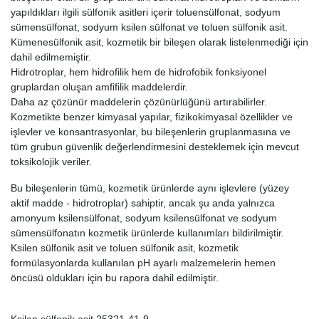
yapıldıkları ilgili sülfonik asitleri içerir toluensülfonat, sodyum
sümensülfonat, sodyum ksilen sülfonat ve toluen sülfonik asit.
Kümenesülfonik asit, kozmetik bir bileşen olarak listelenmediği için
dahil edilmemiştir.
Hidrotroplar, hem hidrofilik hem de hidrofobik fonksiyonel
gruplardan oluşan amfifilik maddelerdir.
Daha az çözünür maddelerin çözünürlüğünü artırabilirler.
Kozmetikte benzer kimyasal yapılar, fizikokimyasal özellikler ve
işlevler ve konsantrasyonlar, bu bileşenlerin gruplanmasına ve
tüm grubun güvenlik değerlendirmesini desteklemek için mevcut
toksikolojik veriler.
Bu bileşenlerin tümü, kozmetik ürünlerde aynı işlevlere (yüzey
aktif madde - hidrotroplar) sahiptir, ancak şu anda yalnızca
amonyum ksilensülfonat, sodyum ksilensülfonat ve sodyum
sümensülfonatın kozmetik ürünlerde kullanımları bildirilmiştir.
Ksilen sülfonik asit ve toluen sülfonik asit, kozmetik
formülasyonlarda kullanılan pH ayarlı malzemelerin hemen
öncüsü oldukları için bu rapora dahil edilmiştir.