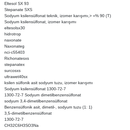
Eltesol SX 93
Stepanate SXS
Sodyum ksilensülfonat teknik, izomer karışımı,> =% 90 (T)
Sodyum ksilensülfonat, izomer karışımı
eltesolsx30
hidrotrop
naxonate
Naxonateg
nci-c55403
Richonatesxs
stepanatex
surcosxs
ultrawet40sx
ksilen sülfonik asit sodyum tuzu, izomer karışımı
Sodyum ksilensülfonat 1300-72-7
1300-72-7 Sodyum dimetilbenzensülfonat
sodyum 3,4-dimetilbenzensülfonat
Benzensülfonik asit, dimetil-, sodyum tuzu (1: 1)
3,5-dimetilbenzensülfonat
1300-72-7
CH32C6H3SO3Na