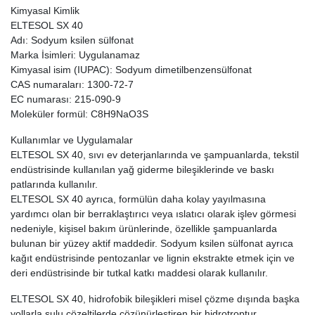
Kimyasal Kimlik
ELTESOL SX 40
Adı: Sodyum ksilen sülfonat
Marka İsimleri: Uygulanamaz
Kimyasal isim (IUPAC): Sodyum dimetilbenzensülfonat
CAS numaraları: 1300-72-7
EC numarası: 215-090-9
Moleküler formül: C8H9NaO3S
Kullanımlar ve Uygulamalar
ELTESOL SX 40, sıvı ev deterjanlarında ve şampuanlarda, tekstil
endüstrisinde kullanılan yağ giderme bileşiklerinde ve baskı
patlarında kullanılır.
ELTESOL SX 40 ayrıca, formülün daha kolay yayılmasına
yardımcı olan bir berraklaştırıcı veya ıslatıcı olarak işlev görmesi
nedeniyle, kişisel bakım ürünlerinde, özellikle şampuanlarda
bulunan bir yüzey aktif maddedir. Sodyum ksilen sülfonat ayrıca
kağıt endüstrisinde pentozanlar ve lignin ekstrakte etmek için ve
deri endüstrisinde bir tutkal katkı maddesi olarak kullanılır.
ELTESOL SX 40, hidrofobik bileşikleri misel çözme dışında başka
yollarla sulu çözeltilerde çözünürleştiren bir hidrotroptur.