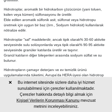
grubudur.
Hidrotroplar, aromatik bir hidrokarbon çözücünün (yani toluen,
ksilen veya kümen) sülfonasyonu ile üretilir.
Elde edilen aromatik sülfonik asit, sülfonat veya hidrotropu
üretmek için uygun bir baz (örn., Sodyum hidroksit) kullanılarak
nötralize edilir.
Hidrotroplar "saf" maddelerdir, ancak tipik olarak% 30-60 aktivite
seviyesinde sulu solüsyonlarda veya tipik olarak% 90-95 aktivite
seviyesinde granüler katılarda üretilir ve taşınır.
Granül katıların diğer bileşenleri arasında sodyum sülfat ve su
bulunur.
Hidrotropların çamaşır deterjanı ve ev temizlik ürünü
uygulamalarında tüketimi, Avrupa'da HERA üyesi olan hidrotrop
üreticileri ve formülatörlerinin yaptığı bir araştırmaya göre 2002
❌
Bu internet sitesinde sizlere daha iyi hizmet
yılında 17.000 tondur.
sunulabilmesi için çerezler kullanılmaktadır.
HERA tarafından bildirilen bu tüketimin, Avrupa'daki HERA
Çerezler hakkında detaylı bilgi almak için
uygulamalarında kullanılan toplam hidrotrop tonajlarının en az%
Kişisel Verilerin Korunması Kanunu
mevzuat
80'ini oluşturduğuna inanılmaktadır (% 80 temerrüt temeli
metnini inceleyebilirsiniz.
HERA'dan elde edilebilir).
Önemli HERA uygulama ürünleri, çamaşır tozları ve sıvıları, sıvı