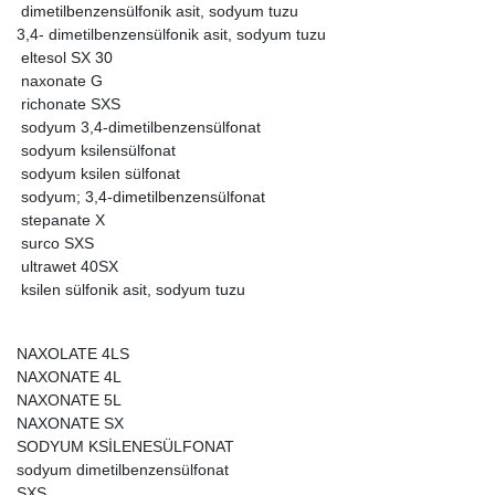
dimetilbenzensülfonik asit, sodyum tuzu
3,4- dimetilbenzensülfonik asit, sodyum tuzu
eltesol SX 30
naxonate G
richonate SXS
sodyum 3,4-dimetilbenzensülfonat
sodyum ksilensülfonat
sodyum ksilen sülfonat
sodyum; 3,4-dimetilbenzensülfonat
stepanate X
surco SXS
ultrawet 40SX
ksilen sülfonik asit, sodyum tuzu
NAXOLATE 4LS
NAXONATE 4L
NAXONATE 5L
NAXONATE SX
SODYUM KSİLENESÜLFONAT
sodyum dimetilbenzensülfonat
SXS