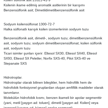
Ksilen sülfonik asit 25321-41-9
Ksilenin ikame edilmiş aromatik asitlerinin bir karışımı
Benzensülfonik asit; Dimetildimetilbenzensülfonik asit
Sodyum ksilensülfonat 1300-72-7
Halka sülfonatlı karışık ksilen izomerlerinin sodyum tuzu
Benzensülfonik asit, dimetil-, sodyum tuzu; dimetilbenzensülfonik
asit, sodyum tuzu; sodyum dimetilbenzensülfonat; ksilen sülfonik
asit, sodyum tuzu
Ticari isimler şunları içerir: Eltesol SX30, Eltesol SX40, Eltesol
SX93, Eltesol SX Peletler, Norfix SXS-40, Pilot SXS-40 ve
Stepanate SXS
Hidrotroplar.
Hidrotroplar olarak bilinen bileşikler, hem hidrofilik hem de
hidrofobik fonksiyonel gruplardan oluşan amfifilik maddeler olarak
tanımlanır.
Molekülün hidrofobik kısmı, benzen ikameli bir apolar segmenttir
(yani, metil [yaygın ad: toluen], dimetil [yaygın ad: Ksilen] veya
izopropil [yaygın ad: kümen] apolar segment).