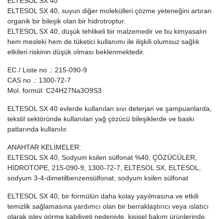
ELTESOL SX 40
ELTESOL SX 40, suyun diğer molekülleri çözme yeteneğini artıran
organik bir bileşik olan bir hidrotroptur.
ELTESOL SX 40, düşük tehlikeli bir malzemedir ve bu kimyasalın
hem mesleki hem de tüketici kullanımı ile ilişkili olumsuz sağlık
etkileri riskinin düşük olması beklenmektedir.
EC / Liste no .: 215-090-9
CAS no .: 1300-72-7
Mol. formül: C24H27Na3O9S3
ELTESOL SX 40 evlerde kullanılan sıvı deterjan ve şampuanlarda,
tekstil sektöründe kullanılan yağ çözücü bileşiklerde ve baskı
patlarında kullanılır.
ANAHTAR KELİMELER:
ELTESOL SX 40, Sodyum ksilen sülfonat %40, ÇÖZÜCÜLER,
HİDROTOPE, 215-090-9, 1300-72-7, ELTESOL SX, ELTESOL,
sodyum 3-4-dimetilbenzensülfonat, sodyum ksilen sülfonat
ELTESOL SX 40, bir formülün daha kolay yayılmasına ve etkili
temizlik sağlamasına yardımcı olan bir berraklaştırıcı veya ıslatıcı
olarak işlev görme kabiliyeti nedeniyle, kişisel bakım ürünlerinde,