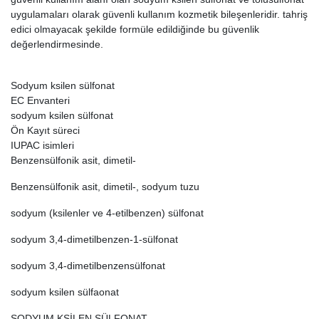
uygulamaları olarak güvenli kullanım kozmetik bileşenleridir. tahriş
edici olmayacak şekilde formüle edildiğinde bu güvenlik
değerlendirmesinde.
Sodyum ksilen sülfonat
EC Envanteri
sodyum ksilen sülfonat
Ön Kayıt süreci
IUPAC isimleri
Benzensülfonik asit, dimetil-
Benzensülfonik asit, dimetil-, sodyum tuzu
sodyum (ksilenler ve 4-etilbenzen) sülfonat
sodyum 3,4-dimetilbenzen-1-sülfonat
sodyum 3,4-dimetilbenzensülfonat
sodyum ksilen sülfaonat
SODYUM KSİLEN SÜLFONAT