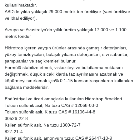
kullanılmaktadır.
ABD'de yılda yaklaşık 29.000 metrik ton üretiliyor (yani üretiliyor
ve ithal ediliyor).
Avrupa ve Avustralya'da yıllık üretim yaklaşık 17.000 ve 1.100
metrik tondur
Hidrotrop içeren yaygın ürünler arasında çamaşır deterjanları,
yüzey temizleyicileri, bulaşık yıkama deterjanları, sıvı sabunlar,
şampuanlar ve saç kremleri bulunur.
Formülü stabilize etmek, viskoziteyi ve bulutlanma noktasını
değiştirmek, düşük sıcaklıklarda faz ayrılmasını azaltmak ve
köpürmeyi sınırlamak için% 0.1-15 konsantrasyonlarda kullanılan
bağlama maddeleridir.
Endüstriyel ve ticari amaçlarla kullanılan Hidrotrop örnekleri.
Toluen sülfonik asit, Na tuzu CAS # 12068-03-0
Toluen sülfonik asit, K tuzu CAS # 16106-44-8
30526-22-8
Ksilen sülfonik asit, Na tuzu 1300-72-7
827-21-4
Ksilen sülfonik asit, amonyum tuzu: CAS # 26447-10-9