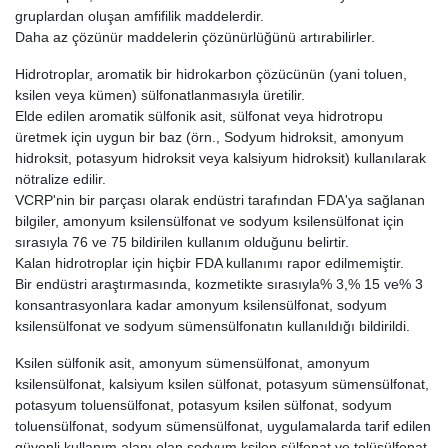
gruplardan oluşan amfifilik maddelerdir.
Daha az çözünür maddelerin çözünürlüğünü artırabilirler.
Hidrotroplar, aromatik bir hidrokarbon çözücünün (yani toluen,
ksilen veya kümen) sülfonatlanmasıyla üretilir.
Elde edilen aromatik sülfonik asit, sülfonat veya hidrotropu
üretmek için uygun bir baz (örn., Sodyum hidroksit, amonyum
hidroksit, potasyum hidroksit veya kalsiyum hidroksit) kullanılarak
nötralize edilir.
VCRP'nin bir parçası olarak endüstri tarafından FDA'ya sağlanan
bilgiler, amonyum ksilensülfonat ve sodyum ksilensülfonat için
sırasıyla 76 ve 75 bildirilen kullanım olduğunu belirtir.
Kalan hidrotroplar için hiçbir FDA kullanımı rapor edilmemiştir.
Bir endüstri araştırmasında, kozmetikte sırasıyla% 3,% 15 ve% 3
konsantrasyonlara kadar amonyum ksilensülfonat, sodyum
ksilensülfonat ve sodyum sümensülfonatın kullanıldığı bildirildi.
Ksilen sülfonik asit, amonyum sümensülfonat, amonyum
ksilensülfonat, kalsiyum ksilen sülfonat, potasyum sümensülfonat,
potasyum toluensülfonat, potasyum ksilen sülfonat, sodyum
toluensülfonat, sodyum sümensülfonat, uygulamalarda tarif edilen
güvenli kullanım alanı olan sodyum ksilen sülfonat ve tolüsülfonat