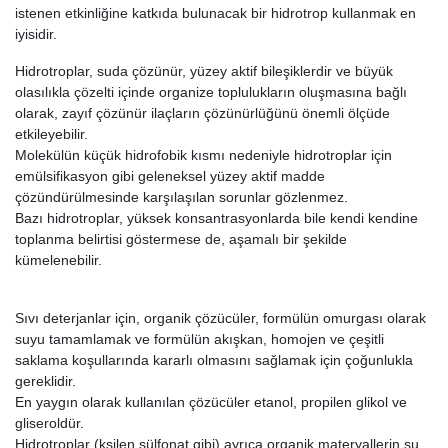
istenen etkinliğine katkıda bulunacak bir hidrotrop kullanmak en
iyisidir.
Hidrotroplar, suda çözünür, yüzey aktif bileşiklerdir ve büyük
olasılıkla çözelti içinde organize toplulukların oluşmasına bağlı
olarak, zayıf çözünür ilaçların çözünürlüğünü önemli ölçüde
etkileyebilir.
Molekülün küçük hidrofobik kısmı nedeniyle hidrotroplar için
emülsifikasyon gibi geleneksel yüzey aktif madde
çözündürülmesinde karşılaşılan sorunlar gözlenmez.
Bazı hidrotroplar, yüksek konsantrasyonlarda bile kendi kendine
toplanma belirtisi göstermese de, aşamalı bir şekilde
kümelenebilir.
Sıvı deterjanlar için, organik çözücüler, formülün omurgası olarak
suyu tamamlamak ve formülün akışkan, homojen ve çeşitli
saklama koşullarında kararlı olmasını sağlamak için çoğunlukla
gereklidir.
En yaygın olarak kullanılan çözücüler etanol, propilen glikol ve
gliseroldür.
Hidrotroplar (ksilen sülfonat gibi) ayrıca organik materyallerin su