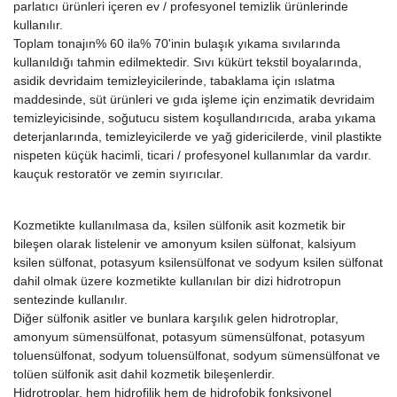
parlatıcı ürünleri içeren ev / profesyonel temizlik ürünlerinde
kullanılır.
Toplam tonajın% 60 ila% 70'inin bulaşık yıkama sıvılarında
kullanıldığı tahmin edilmektedir. Sıvı kükürt tekstil boyalarında,
asidik devridaim temizleyicilerinde, tabaklama için ıslatma
maddesinde, süt ürünleri ve gıda işleme için enzimatik devridaim
temizleyicisinde, soğutucu sistem koşullandırıcıda, araba yıkama
deterjanlarında, temizleyicilerde ve yağ gidericilerde, vinil plastikte
nispeten küçük hacimli, ticari / profesyonel kullanımlar da vardır.
kauçuk restoratör ve zemin sıyırıcılar.
Kozmetikte kullanılmasa da, ksilen sülfonik asit kozmetik bir
bileşen olarak listelenir ve amonyum ksilen sülfonat, kalsiyum
ksilen sülfonat, potasyum ksilensülfonat ve sodyum ksilen sülfonat
dahil olmak üzere kozmetikte kullanılan bir dizi hidrotropun
sentezinde kullanılır.
Diğer sülfonik asitler ve bunlara karşılık gelen hidrotroplar,
amonyum sümensülfonat, potasyum sümensülfonat, potasyum
toluensülfonat, sodyum toluensülfonat, sodyum sümensülfonat ve
tolüen sülfonik asit dahil kozmetik bileşenlerdir.
Hidrotroplar, hem hidrofilik hem de hidrofobik fonksiyonel