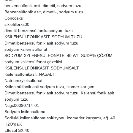
benzensülfonik asit, dimetil, sodyum tuzu
Benzensülfonik asit, dimetil-, sodyum tuzu
Concosxs
siklofillerxs30
dimetil-benzensülfonikasodyum tuzu
KSİLENSÜLFONİK ASİT, SODYUM TUZU
Dimetilbenzensülfonik asit sodyum tuzu
sodyum ksilen sülfonat
SODYUM XYLENESULFONATE, 40 WT. SUDA% ÇÖZÜM
sodyum ksilensülfonat çözeltisi
KSİLENSÜLFONİKASİT, SODYUMSALT
Ksilensülfonikasit, NASALT
Natriumxylolsulfonat
Ksilen sülfonik asit sodyum tuzu, izomer karışımı
Dimetilbenzensülfonik asit sodyum tuzu, Ksilensülfonik asit
sodyum tuzu
Ncgc00090714-01
Sodyum ksilensulfona
SodiuM ksilensülfonat solüsyonu İzomerler karışımı, ağ. 40.
H2O'da%
Eltesol SX 40