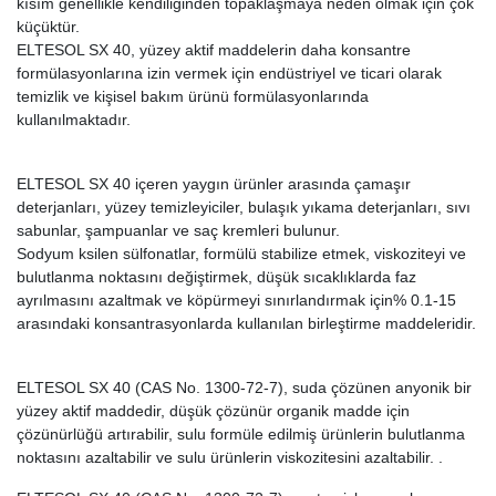
kısım genellikle kendiliğinden topaklaşmaya neden olmak için çok
küçüktür.
ELTESOL SX 40, yüzey aktif maddelerin daha konsantre
formülasyonlarına izin vermek için endüstriyel ve ticari olarak
temizlik ve kişisel bakım ürünü formülasyonlarında
kullanılmaktadır.
ELTESOL SX 40 içeren yaygın ürünler arasında çamaşır
deterjanları, yüzey temizleyiciler, bulaşık yıkama deterjanları, sıvı
sabunlar, şampuanlar ve saç kremleri bulunur.
Sodyum ksilen sülfonatlar, formülü stabilize etmek, viskoziteyi ve
bulutlanma noktasını değiştirmek, düşük sıcaklıklarda faz
ayrılmasını azaltmak ve köpürmeyi sınırlandırmak için% 0.1-15
arasındaki konsantrasyonlarda kullanılan birleştirme maddeleridir.
ELTESOL SX 40 (CAS No. 1300-72-7), suda çözünen anyonik bir
yüzey aktif maddedir, düşük çözünür organik madde için
çözünürlüğü artırabilir, sulu formüle edilmiş ürünlerin bulutlanma
noktasını azaltabilir ve sulu ürünlerin viskozitesini azaltabilir. .