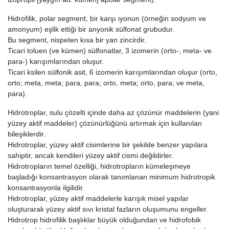
Hidrofilik, polar segment, bir karşı iyonun (örneğin sodyum ve
amonyum) eşlik ettiği bir anyonik sülfonat grubudur.
Bu segment, nispeten kısa bir yan zincirdir.
Ticari toluen (ve kümen) sülfonatlar, 3 izomerin (orto-, meta- ve
para-) karışımlarından oluşur.
Ticari ksilen sülfonik asit, 6 izomerin karışımlarından oluşur (orto,
orto; meta, meta; para, para; orto, meta; orto, para; ve meta,
para).
Hidrotroplar, sulu çözelti içinde daha az çözünür maddelerin (yani
yüzey aktif maddeler) çözünürlüğünü artırmak için kullanılan
bileşiklerdir.
Hidrotroplar, yüzey aktif cisimlerine bir şekilde benzer yapılara
sahiptir, ancak kendileri yüzey aktif cismi değildirler.
Hidrotropların temel özelliği, hidrotropların kümeleşmeye
başladığı konsantrasyon olarak tanımlanan minimum hidrotropik
konsantrasyonla ilgilidir.
Hidrotroplar, yüzey aktif maddelerle karışık misel yapılar
oluşturarak yüzey aktif sıvı kristal fazların oluşumunu engeller.
Hidrotrop hidrofilik başlıklar büyük olduğundan ve hidrofobik