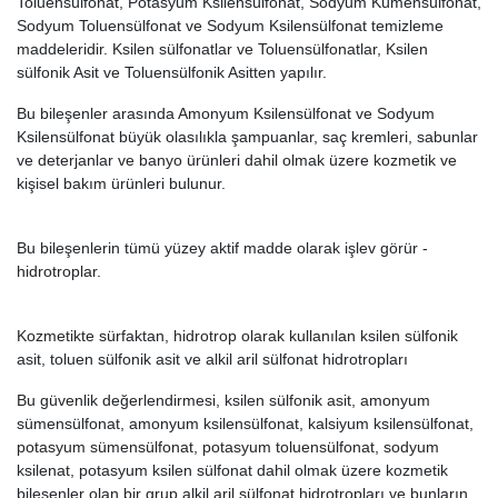
Toluensülfonat, Potasyum Ksilensülfonat, Sodyum Kümensülfonat,
Sodyum Toluensülfonat ve Sodyum Ksilensülfonat temizleme
maddeleridir. Ksilen sülfonatlar ve Toluensülfonatlar, Ksilen
sülfonik Asit ve Toluensülfonik Asitten yapılır.
Bu bileşenler arasında Amonyum Ksilensülfonat ve Sodyum
Ksilensülfonat büyük olasılıkla şampuanlar, saç kremleri, sabunlar
ve deterjanlar ve banyo ürünleri dahil olmak üzere kozmetik ve
kişisel bakım ürünleri bulunur.
Bu bileşenlerin tümü yüzey aktif madde olarak işlev görür -
hidrotroplar.
Kozmetikte sürfaktan, hidrotrop olarak kullanılan ksilen sülfonik
asit, toluen sülfonik asit ve alkil aril sülfonat hidrotropları
Bu güvenlik değerlendirmesi, ksilen sülfonik asit, amonyum
sümensülfonat, amonyum ksilensülfonat, kalsiyum ksilensülfonat,
potasyum sümensülfonat, potasyum toluensülfonat, sodyum
ksilenat, potasyum ksilen sülfonat dahil olmak üzere kozmetik
bileşenler olan bir grup alkil aril sülfonat hidrotropları ve bunların