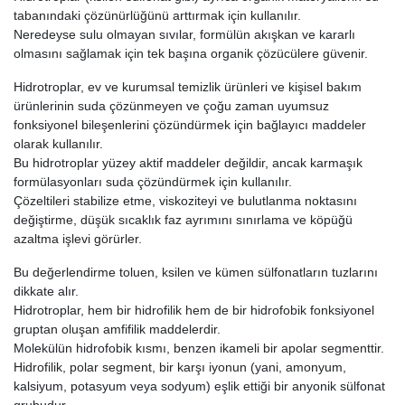
tabanındaki çözünürlüğünü arttırmak için kullanılır.
Neredeyse sulu olmayan sıvılar, formülün akışkan ve kararlı
olmasını sağlamak için tek başına organik çözücülere güvenir.
Hidrotroplar, ev ve kurumsal temizlik ürünleri ve kişisel bakım
ürünlerinin suda çözünmeyen ve çoğu zaman uyumsuz
fonksiyonel bileşenlerini çözündürmek için bağlayıcı maddeler
olarak kullanılır.
Bu hidrotroplar yüzey aktif maddeler değildir, ancak karmaşık
formülasyonları suda çözündürmek için kullanılır.
Çözeltileri stabilize etme, viskoziteyi ve bulutlanma noktasını
değiştirme, düşük sıcaklık faz ayrımını sınırlama ve köpüğü
azaltma işlevi görürler.
Bu değerlendirme toluen, ksilen ve kümen sülfonatların tuzlarını
dikkate alır.
Hidrotroplar, hem bir hidrofilik hem de bir hidrofobik fonksiyonel
gruptan oluşan amfifilik maddelerdir.
Molekülün hidrofobik kısmı, benzen ikameli bir apolar segmenttir.
Hidrofilik, polar segment, bir karşı iyonun (yani, amonyum,
kalsiyum, potasyum veya sodyum) eşlik ettiği bir anyonik sülfonat