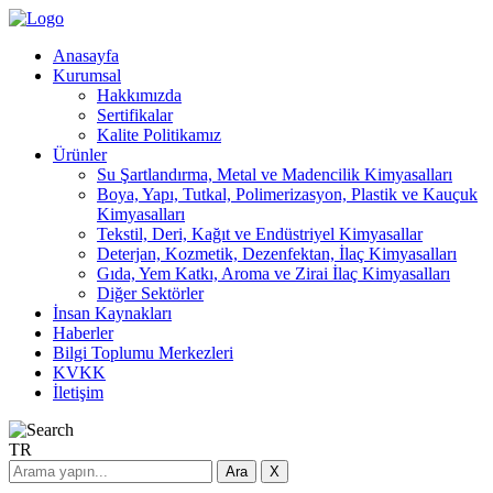
Anasayfa
Kurumsal
Hakkımızda
Sertifikalar
Kalite Politikamız
Ürünler
Su Şartlandırma, Metal ve Madencilik Kimyasalları
Boya, Yapı, Tutkal, Polimerizasyon, Plastik ve Kauçuk
Kimyasalları
Tekstil, Deri, Kağıt ve Endüstriyel Kimyasallar
Deterjan, Kozmetik, Dezenfektan, İlaç Kimyasalları
Gıda, Yem Katkı, Aroma ve Zirai İlaç Kimyasalları
Diğer Sektörler
İnsan Kaynakları
Haberler
Bilgi Toplumu Merkezleri
KVKK
İletişim
TR
Ara
X