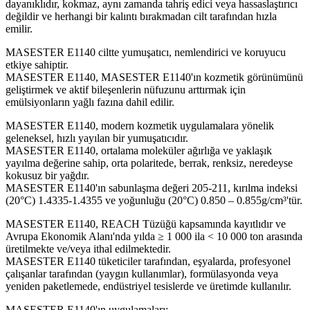
dayanıklıdır, kokmaz, aynı zamanda tahriş edici veya hassaslaştırıcı
değildir ve herhangi bir kalıntı bırakmadan cilt tarafından hızla
emilir.
MASESTER E1140 ciltte yumuşatıcı, nemlendirici ve koruyucu
etkiye sahiptir.
MASESTER E1140, MASESTER E1140'ın kozmetik görünümünü
geliştirmek ve aktif bileşenlerin nüfuzunu arttırmak için
emülsiyonların yağlı fazına dahil edilir.
MASESTER E1140, modern kozmetik uygulamalara yönelik
geleneksel, hızlı yayılan bir yumuşatıcıdır.
MASESTER E1140, ortalama moleküler ağırlığa ve yaklaşık
yayılma değerine sahip, orta polaritede, berrak, renksiz, neredeyse
kokusuz bir yağdır.
MASESTER E1140'ın sabunlaşma değeri 205-211, kırılma indeksi
(20°C) 1.4335-1.4355 ve yoğunluğu (20°C) 0.850 – 0.855g/cm³'tür.
MASESTER E1140, REACH Tüzüğü kapsamında kayıtlıdır ve
Avrupa Ekonomik Alanı'nda yılda ≥ 1 000 ila < 10 000 ton arasında
üretilmekte ve/veya ithal edilmektedir.
MASESTER E1140 tüketiciler tarafından, eşyalarda, profesyonel
çalışanlar tarafından (yaygın kullanımlar), formülasyonda veya
yeniden paketlemede, endüstriyel tesislerde ve üretimde kullanılır.
MASESTER E1140'ın uygulamaları: