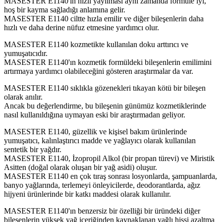
MASESTER E1140'ın hızlı yayılması aynı zamanda formüle iyi,
hoş bir kayma sağladığı anlamına gelir.
MASESTER E1140 ciltte hızla emilir ve diğer bileşenlerin daha
hızlı ve daha derine nüfuz etmesine yardımcı olur.
MASESTER E1140 kozmetikte kullanılan doku arttırıcı ve
yumuşatıcıdır.
MASESTER E1140'ın kozmetik formüldeki bileşenlerin emilimini
artırmaya yardımcı olabileceğini gösteren araştırmalar da var.
MASESTER E1140 sıklıkla gözenekleri tıkayan kötü bir bileşen
olarak anılır.
Ancak bu değerlendirme, bu bileşenin günümüz kozmetiklerinde
nasıl kullanıldığına uymayan eski bir araştırmadan geliyor.
MASESTER E1140, güzellik ve kişisel bakım ürünlerinde
yumuşatıcı, kalınlaştırıcı madde ve yağlayıcı olarak kullanılan
sentetik bir yağdır.
MASESTER E1140, İzopropil Alkol (bir propan türevi) ve Miristik
Asitten (doğal olarak oluşan bir yağ asidi) oluşur.
MASESTER E1140 en çok tıraş sonrası losyonlarda, şampuanlarda,
banyo yağlarında, terlemeyi önleyicilerde, deodorantlarda, ağız
hijyeni ürünlerinde bir katkı maddesi olarak kullanılır.
MASESTER E1140'ın benzersiz bir özelliği bir üründeki diğer
bileşenlerin yüksek yağ içeriğinden kaynaklanan yağlı hissi azaltma