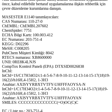
önce, kabul edilebilir bertaraf uygulamalarına ilişkin rehberlik için
çevre düzenleme kurumlarına danışın.
MASESTER E1140 tanımlayıcıları:
CAS Numarası: 110-27-0
ChEMBL: ChEMBL207602
ChemSpider: 7751
ECHA Bilgi Kartı: 100.003.412
EC Numarası: 203-751-4
KEGG: D02296
MeSH: C008205
PubChem Müşteri Kimliği: 8042
RTECS numarası: XB8600000
UNII: 0RE8K4LNJS
CompTox Kontrol Paneli (EPA): DTXSID0026838
InChI:
InChI=1S/C17H34O2/c1-4-5-6-7-8-9-10-11-12-13-14-15-17(18)19-
16(2)3/h16H,4-15H2, 1-3H3
Anahtar: AXISYYRBXTVTFY-UHFFFAOYSA-N
InChI=1/C17H34O2/c1-4-5-6-7-8-9-10-11-12-13-14-15-17(18)19-
16(2)3/h16H,4-15H2, 1-3H3
Anahtar: AXISYYRBXTVTFY-UHFFFAOYAN
SMILES: CCCCCCCCCCCCCC(=O)OC(C)C
EC / Liste no.: 203-751-4