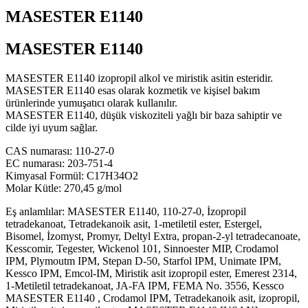
MASESTER E1140
MASESTER E1140
MASESTER E1140 izopropil alkol ve miristik asitin esteridir.
MASESTER E1140 esas olarak kozmetik ve kişisel bakım
ürünlerinde yumuşatıcı olarak kullanılır.
MASESTER E1140, düşük viskoziteli yağlı bir baza sahiptir ve
cilde iyi uyum sağlar.
CAS numarası: 110-27-0
EC numarası: 203-751-4
Kimyasal Formül: C17H34O2
Molar Kütle: 270,45 g/mol
Eş anlamlılar: MASESTER E1140, 110-27-0, İzopropil
tetradekanoat, Tetradekanoik asit, 1-metiletil ester, Estergel,
Bisomel, İzomyst, Promyr, Deltyl Extra, propan-2-yl tetradecanoate,
Kesscomir, Tegester, Wickenol 101, Sinnoester MIP, Crodamol
IPM, Plymoutm IPM, Stepan D-50, Starfol IPM, Unimate IPM,
Kessco IPM, Emcol-IM, Miristik asit izopropil ester, Emerest 2314,
1-Metiletil tetradekanoat, JA-FA IPM, FEMA No. 3556, Kessco
MASESTER E1140 , Crodamol IPM, Tetradekanoik asit, izopropil,