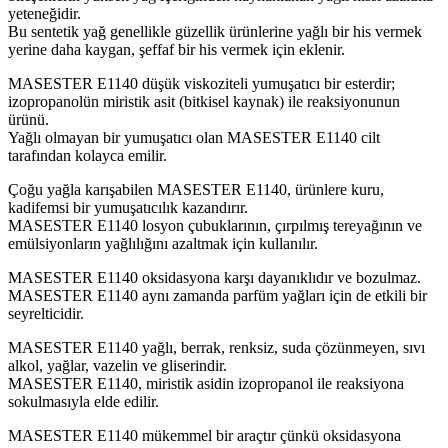
yeteneğidir.
Bu sentetik yağ genellikle güzellik ürünlerine yağlı bir his vermek
yerine daha kaygan, şeffaf bir his vermek için eklenir.
MASESTER E1140 düşük viskoziteli yumuşatıcı bir esterdir;
izopropanolün miristik asit (bitkisel kaynak) ile reaksiyonunun
ürünü.
Yağlı olmayan bir yumuşatıcı olan MASESTER E1140 cilt
tarafından kolayca emilir.
Çoğu yağla karışabilen MASESTER E1140, ürünlere kuru,
kadifemsi bir yumuşatıcılık kazandırır.
MASESTER E1140 losyon çubuklarının, çırpılmış tereyağının ve
emülsiyonların yağlılığını azaltmak için kullanılır.
MASESTER E1140 oksidasyona karşı dayanıklıdır ve bozulmaz.
MASESTER E1140 aynı zamanda parfüm yağları için de etkili bir
seyrelticidir.
MASESTER E1140 yağlı, berrak, renksiz, suda çözünmeyen, sıvı
alkol, yağlar, vazelin ve gliserindir.
MASESTER E1140, miristik asidin izopropanol ile reaksiyona
sokulmasıyla elde edilir.
MASESTER E1140 mükemmel bir araçtır çünkü oksidasyona