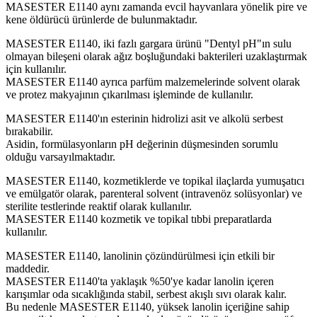
MASESTER E1140 aynı zamanda evcil hayvanlara yönelik pire ve
kene öldürücü ürünlerde de bulunmaktadır.
MASESTER E1140, iki fazlı gargara ürünü "Dentyl pH"ın sulu
olmayan bileşeni olarak ağız boşluğundaki bakterileri uzaklaştırmak
için kullanılır.
MASESTER E1140 ayrıca parfüm malzemelerinde solvent olarak
ve protez makyajının çıkarılması işleminde de kullanılır.
MASESTER E1140'ın esterinin hidrolizi asit ve alkolü serbest
bırakabilir.
Asidin, formülasyonların pH değerinin düşmesinden sorumlu
olduğu varsayılmaktadır.
MASESTER E1140, kozmetiklerde ve topikal ilaçlarda yumuşatıcı
ve emülgatör olarak, parenteral solvent (intravenöz solüsyonlar) ve
sterilite testlerinde reaktif olarak kullanılır.
MASESTER E1140 kozmetik ve topikal tıbbi preparatlarda
kullanılır.
MASESTER E1140, lanolinin çözündürülmesi için etkili bir
maddedir.
MASESTER E1140'ta yaklaşık %50'ye kadar lanolin içeren
karışımlar oda sıcaklığında stabil, serbest akışlı sıvı olarak kalır.
Bu nedenle MASESTER E1140, yüksek lanolin içeriğine sahip