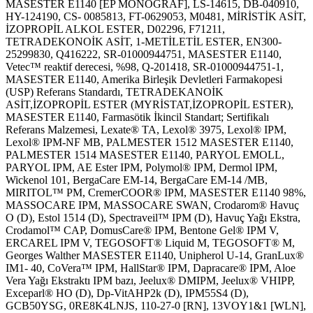
MASESTER E1140 [EP MONOGRAF], LS-14615, DB-040910,
HY-124190, CS- 0085813, FT-0629053, M0481, MİRİSTİK ASİT,
İZOPROPİL ALKOL ESTER, D02296, F71211,
TETRADEKONOİK ASİT, 1-METİLETİL ESTER, EN300-
25299830, Q416222, SR-01000944751, MASESTER E1140,
Vetec™ reaktif derecesi, %98, Q-201418, SR-01000944751-1,
MASESTER E1140, Amerika Birleşik Devletleri Farmakopesi
(USP) Referans Standardı, TETRADEKANOİK
ASİT,İZOPROPİL ESTER (MYRİSTAT,İZOPROPİL ESTER),
MASESTER E1140, Farmasötik İkincil Standart; Sertifikalı
Referans Malzemesi, Lexate® TA, Lexol® 3975, Lexol® IPM,
Lexol® IPM-NF MB, PALMESTER 1512 MASESTER E1140,
PALMESTER 1514 MASESTER E1140, PARYOL EMOLL,
PARYOL IPM, AE Ester IPM, Polymol® IPM, Dermol IPM,
Wickenol 101, BergaCare EM-14, BergaCare EM-14 /MB,
MIRITOL™ PM, CremerCOOR® IPM, MASESTER E1140 98%,
MASSOCARE IPM, MASSOCARE SWAN, Crodarom® Havuç
O (D), Estol 1514 (D), Spectraveil™ IPM (D), Havuç Yağı Ekstra,
Crodamol™ CAP, DomusCare® IPM, Bentone Gel® IPM V,
ERCAREL IPM V, TEGOSOFT® Liquid M, TEGOSOFT® M,
Georges Walther MASESTER E1140, Unipherol U-14, GranLux®
IM1- 40, CoVera™ IPM, HallStar® IPM, Dapracare® IPM, Aloe
Vera Yağı Ekstraktı IPM bazı, Jeelux® DMIPM, Jeelux® VHIPP,
Exceparl® HO (D), Dp-VitAHP2k (D), IPM55S4 (D),
GCB50YSG, 0RE8K4LNJS, 110-27-0 [RN], 13VOY1&1 [WLN],