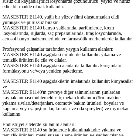
susuz cilt kayganlaştırıcı losyonlarda çözündürücü, yayıcı ve nüfuz
edici bir madde olarak kullanılır.
MASESTER E1140, yağlı bir yüzey filmi oluşturmadan cildi
yumuşak ve pürüzsüz bırakır.
MASESTER E1140 banyo yağlarında, parfümlerde, krem
losyonlarında, rujlarda, saç preparatlarında, tıraş losyonlarında,
aerosol banyo malzemelerinde ve farmasötik merhemlerde kullanılır.
Profesyonel çalışanlar tarafından yaygın kullanım alanları:
MASESTER E1140 aşağıdaki ürünlerde kullanılır: yıkama ve
temizlik ürünleri ile cila ve cilalar.
MASESTER E1140 aşağıdaki alanlarda kullanılır: karışımların
formülasyonu ve/veya yeniden paketleme.
MASESTER E1140 aşağıdakilerin imalatında kullanılır: kimyasallar
ve.
MASESTER E1140'ın çevreye diğer salınımlarının şunlardan
kaynaklanması muhtemeldir: iç mekan kullanımı (örn. makine
yıkama sıvıları/deterjanları, otomotiv bakım ürünleri, boyalar ve
kaplama veya yapıştırıcılar, kokular ve oda spreyleri) ve dış mekan
kullanımı.
Endüstriyel sitelerde kullanım alanları:
MASESTER E1140 şu ürünlerde kullanılmaktadır: yıkama ve
temizlik ürünleri, metal yüzey işleme ürünleri ve yağlayıcılar ve