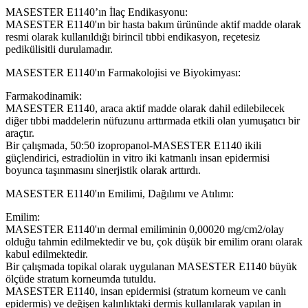
MASESTER E1140’ın İlaç Endikasyonu:
MASESTER E1140'ın bir hasta bakım ürününde aktif madde olarak
resmi olarak kullanıldığı birincil tıbbi endikasyon, reçetesiz
pedikülisitli durulamadır.
MASESTER E1140'ın Farmakolojisi ve Biyokimyası:
Farmakodinamik:
MASESTER E1140, araca aktif madde olarak dahil edilebilecek
diğer tıbbi maddelerin nüfuzunu arttırmada etkili olan yumuşatıcı bir
araçtır.
Bir çalışmada, 50:50 izopropanol-MASESTER E1140 ikili
güçlendirici, estradiolün in vitro iki katmanlı insan epidermisi
boyunca taşınmasını sinerjistik olarak arttırdı.
MASESTER E1140'ın Emilimi, Dağılımı ve Atılımı:
Emilim:
MASESTER E1140'ın dermal emiliminin 0,00020 mg/cm2/olay
olduğu tahmin edilmektedir ve bu, çok düşük bir emilim oranı olarak
kabul edilmektedir.
Bir çalışmada topikal olarak uygulanan MASESTER E1140 büyük
ölçüde stratum korneumda tutuldu.
MASESTER E1140, insan epidermisi (stratum korneum ve canlı
epidermis) ve değişen kalınlıktaki dermis kullanılarak yapılan in