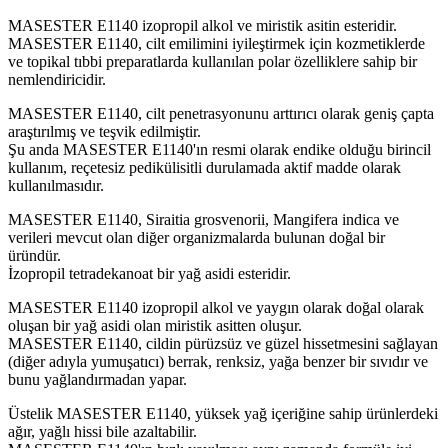
MASESTER E1140 izopropil alkol ve miristik asitin esteridir.
MASESTER E1140, cilt emilimini iyileştirmek için kozmetiklerde
ve topikal tıbbi preparatlarda kullanılan polar özelliklere sahip bir
nemlendiricidir.
MASESTER E1140, cilt penetrasyonunu arttırıcı olarak geniş çapta
araştırılmış ve teşvik edilmiştir.
Şu anda MASESTER E1140'ın resmi olarak endike olduğu birincil
kullanım, reçetesiz pedikülisitli durulamada aktif madde olarak
kullanılmasıdır.
MASESTER E1140, Siraitia grosvenorii, Mangifera indica ve
verileri mevcut olan diğer organizmalarda bulunan doğal bir
üründür.
İzopropil tetradekanoat bir yağ asidi esteridir.
MASESTER E1140 izopropil alkol ve yaygın olarak doğal olarak
oluşan bir yağ asidi olan miristik asitten oluşur.
MASESTER E1140, cildin pürüzsüz ve güzel hissetmesini sağlayan
(diğer adıyla yumuşatıcı) berrak, renksiz, yağa benzer bir sıvıdır ve
bunu yağlandırmadan yapar.
Üstelik MASESTER E1140, yüksek yağ içeriğine sahip ürünlerdeki
ağır, yağlı hissi bile azaltabilir.