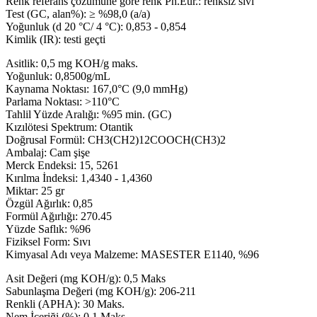
Renk referans çözümüne göre renk Ph.Eur.: renksiz sıvı
Test (GC, alan%): ≥ %98,0 (a/a)
Yoğunluk (d 20 °C/ 4 °C): 0,853 - 0,854
Kimlik (IR): testi geçti
Asitlik: 0,5 mg KOH/g maks.
Yoğunluk: 0,8500g/mL
Kaynama Noktası: 167,0°C (9,0 mmHg)
Parlama Noktası: >110°C
Tahlil Yüzde Aralığı: %95 min. (GC)
Kızılötesi Spektrum: Otantik
Doğrusal Formül: CH3(CH2)12COOCH(CH3)2
Ambalaj: Cam şişe
Merck Endeksi: 15, 5261
Kırılma İndeksi: 1,4340 - 1,4360
Miktar: 25 gr
Özgül Ağırlık: 0,85
Formül Ağırlığı: 270.45
Yüzde Saflık: %96
Fiziksel Form: Sıvı
Kimyasal Adı veya Malzeme: MASESTER E1140, %96
Asit Değeri (mg KOH/g): 0,5 Maks
Sabunlaşma Değeri (mg KOH/g): 206-211
Renkli (APHA): 30 Maks.
Nem İçeriği (%): 0,1 Maks.