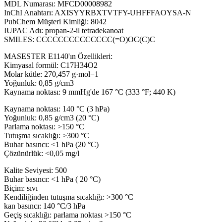
MDL Numarası: MFCD00008982
InChI Anahtarı: AXISYYRBXTVTFY-UHFFFAOYSA-N
PubChem Müşteri Kimliği: 8042
IUPAC Adı: propan-2-il tetradekanoat
SMILES: CCCCCCCCCCCCCC(=O)OC(C)C
MASESTER E1140'ın Özellikleri:
Kimyasal formül: C17H34O2
Molar kütle: 270,457 g·mol−1
Yoğunluk: 0,85 g/cm3
Kaynama noktası: 9 mmHg'de 167 °C (333 °F; 440 K)
Kaynama noktası: 140 °C (3 hPa)
Yoğunluk: 0,85 g/cm3 (20 °C)
Parlama noktası: >150 °C
Tutuşma sıcaklığı: >300 °C
Buhar basıncı: <1 hPa (20 °C)
Çözünürlük: <0,05 mg/l
Kalite Seviyesi: 500
Buhar basıncı: <1 hPa ( 20 °C)
Biçim: sıvı
Kendiliğinden tutuşma sıcaklığı: >300 °C
kan basıncı: 140 °C/3 hPa
Geçiş sıcaklığı: parlama noktası >150 °C