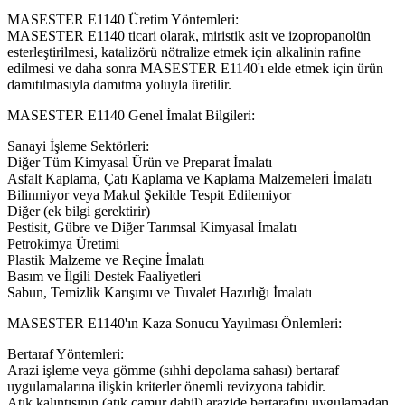
MASESTER E1140 Üretim Yöntemleri:
MASESTER E1140 ticari olarak, miristik asit ve izopropanolün
esterleştirilmesi, katalizörü nötralize etmek için alkalinin rafine
edilmesi ve daha sonra MASESTER E1140'ı elde etmek için ürün
damıtılmasıyla damıtma yoluyla üretilir.
MASESTER E1140 Genel İmalat Bilgileri:
Sanayi İşleme Sektörleri:
Diğer Tüm Kimyasal Ürün ve Preparat İmalatı
Asfalt Kaplama, Çatı Kaplama ve Kaplama Malzemeleri İmalatı
Bilinmiyor veya Makul Şekilde Tespit Edilemiyor
Diğer (ek bilgi gerektirir)
Pestisit, Gübre ve Diğer Tarımsal Kimyasal İmalatı
Petrokimya Üretimi
Plastik Malzeme ve Reçine İmalatı
Basım ve İlgili Destek Faaliyetleri
Sabun, Temizlik Karışımı ve Tuvalet Hazırlığı İmalatı
MASESTER E1140'ın Kaza Sonucu Yayılması Önlemleri:
Bertaraf Yöntemleri:
Arazi işleme veya gömme (sıhhi depolama sahası) bertaraf
uygulamalarına ilişkin kriterler önemli revizyona tabidir.
Atık kalıntısının (atık çamur dahil) arazide bertarafını uygulamadan