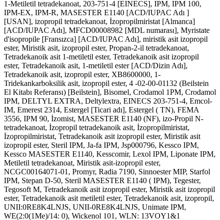
1-Metiletil tetradekanoat, 203-751-4 [EINECS], IPM, IPM 100,
IPM-EX, IPM-R, MASESTER E1140 [ACD/IUPAC Adı ]
[USAN], izopropil tetradekanoat, İzopropilmiristat [Almanca]
[ACD/IUPAC Adı], MFCD00008982 [MDL numarası], Myristate
d'isopropile [Fransızca] [ACD/IUPAC Adı], miristik asit izopropil
ester, Miristik asit, izopropil ester, Propan-2-il tetradekanoat,
Tetradekanoik asit 1-metiletil ester, Tetradekanoik asit izopropil
ester, Tetradekanoik asit, 1-metiletil ester [ACD/Dizin Adı],
Tetradekanoik asit, izopropil ester, XB8600000, 1-
Tridekankarboksilik asit, izopropil ester, 4 -02-00-01132 (Beilstein
El Kitabı Referansı) [Beilstein], Bisomel, Crodamol 1PM, Crodamol
IPM, DELTYL EXTRA, Deltylextra, EINECS 203-751-4, Emcol-
IM, Emerest 2314, Estergel [Ticari adı], Estergel ( TN), FEMA
3556, IPM 90, İzomist, MASESTER E1140 (NF), izo-Propil N-
tetradekanoat, İzopropil tetradekanoik asit, İzopropilmiristat,
İzopropilmiristat, Tetradekanoik asit izopropil ester, Miristik asit
izopropil ester, Steril IPM, Ja-fa IPM, Jsp000796, Kessco IPM,
Kessco MASESTER E1140, Kesscomir, Lexol IPM, Liponate IPM,
Metiletil tetradekanoat, Miristik asit-izopropil ester,
NCGC00164071-01, Promyr, Radia 7190, Sinnoester MIP, Starfol
IPM, Stepan D-50, Steril MASESTER E1140 ( IPM), Tegester,
Tegosoft M, Tetradekanoik asit izopropil ester, Miristik asit izopropil
ester, Tetradekanoik asit metiletil ester, Tetradekanoik asit, izopropil,
UNII:0RE8K4LNJS, UNII-0RE8K4LNJS, Unimate IPM,
WE(2:0(1Me)/14: 0), Wickenol 101, WLN: 13VOY1&1