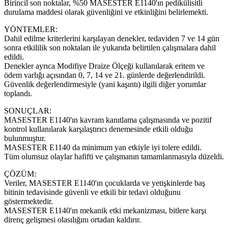
Birincil son noktalar, %50 MASESTER E1140'ın pedikülisitli
durulama maddesi olarak güvenliğini ve etkinliğini belirlemekti.
YÖNTEMLER:
Dahil edilme kriterlerini karşılayan denekler, tedaviden 7 ve 14 gün
sonra etkililik son noktaları ile yukarıda belirtilen çalışmalara dahil
edildi.
Denekler ayrıca Modifiye Draize Ölçeği kullanılarak eritem ve
ödem varlığı açısından 0, 7, 14 ve 21. günlerde değerlendirildi.
Güvenlik değerlendirmesiyle (yani kaşıntı) ilgili diğer yorumlar
toplandı.
SONUÇLAR:
MASESTER E1140'ın kavram kanıtlama çalışmasında ve pozitif
kontrol kullanılarak karşılaştırıcı denemesinde etkili olduğu
bulunmuştur.
MASESTER E1140 da minimum yan etkiyle iyi tolere edildi.
Tüm olumsuz olaylar hafifti ve çalışmanın tamamlanmasıyla düzeldi.
ÇÖZÜM:
Veriler, MASESTER E1140'ın çocuklarda ve yetişkinlerde baş
bitinin tedavisinde güvenli ve etkili bir tedavi olduğunu
göstermektedir.
MASESTER E1140'ın mekanik etki mekanizması, bitlere karşı
direnç gelişmesi olasılığını ortadan kaldırır.