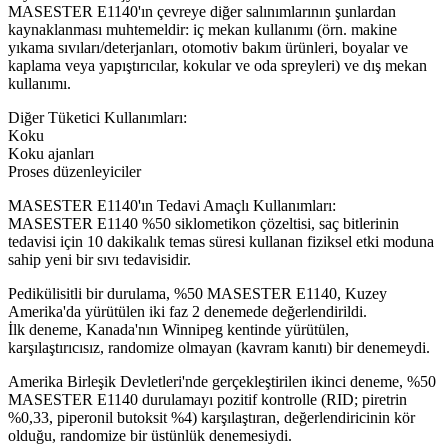
MASESTER E1140'ın çevreye diğer salınımlarının şunlardan
kaynaklanması muhtemeldir: iç mekan kullanımı (örn. makine
yıkama sıvıları/deterjanları, otomotiv bakım ürünleri, boyalar ve
kaplama veya yapıştırıcılar, kokular ve oda spreyleri) ve dış mekan
kullanımı.
Diğer Tüketici Kullanımları:
Koku
Koku ajanları
Proses düzenleyiciler
MASESTER E1140'ın Tedavi Amaçlı Kullanımları:
MASESTER E1140 %50 siklometikon çözeltisi, saç bitlerinin
tedavisi için 10 dakikalık temas süresi kullanan fiziksel etki moduna
sahip yeni bir sıvı tedavisidir.
Pedikülisitli bir durulama, %50 MASESTER E1140, Kuzey
Amerika'da yürütülen iki faz 2 denemede değerlendirildi.
İlk deneme, Kanada'nın Winnipeg kentinde yürütülen,
karşılaştırıcısız, randomize olmayan (kavram kanıtı) bir denemeydi.
Amerika Birleşik Devletleri'nde gerçekleştirilen ikinci deneme, %50
MASESTER E1140 durulamayı pozitif kontrolle (RID; piretrin
%0,33, piperonil butoksit %4) karşılaştıran, değerlendiricinin kör
olduğu, randomize bir üstünlük denemesiydi.