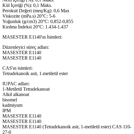
Kül İçeriği (%): 0,1 Maks.
Peroksit Değeri (meq/Kg): 0,6 Max
Viskozite (mPa.s) 20°C: 5-6
Yoğunluk (g/cm3) 20°C: 0,852-0,855
Kırılma İndeksi 20°C: 1.434-1.437
MASESTER E1140'ın İsimleri:
Düzenleyici süreç adları:
MASESTER E1140
MASESTER E1140
CAS'ın isimleri:
Tetradekanoik asit, 1-metiletil ester
IUPAC adları:
1-Metiletil Tetradekanoat
Alkil alkanoat
bisomel
kadmiyum
IPM
MASESTER E1140
MASESTER E1140
MASESTER E1140 (Tetradekanoik asit, 1-metiletil ester) CAS 110-
27-0