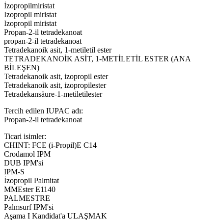
İzopropilmiristat
Izopropil miristat
Izopropil miristat
Propan-2-il tetradekanoat
propan-2-il tetradekanoat
Tetradekanoik asit, 1-metiletil ester
TETRADEKANOİK ASİT, 1-METİLETİL ESTER (ANA
BİLEŞEN)
Tetradekanoik asit, izopropil ester
Tetradekanoik asit, izopropilester
Tetradekansäure-1-metiletilester
Tercih edilen IUPAC adı:
Propan-2-il tetradekanoat
Ticari isimler:
CHINT: FCE (i-Propil)E C14
Crodamol IPM
DUB IPM'si
IPM-S
İzopropil Palmitat
MMEster E1140
PALMESTRE
Palmsurf IPM'si
Aşama I Kandidat'a ULAŞMAK