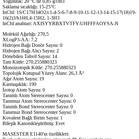
Yoğunluk: 20 °C'de 0,85 g/cm3
Saklama sıcaklığı: 15-25°C
InChI: 1S/C17H34O2/c1-4-5-6-7-8-9-10-11-12-13-14-15-17(18)19-
16(2)3/h16H,4-15H2, 1-3H3
InChI anahtarı: AXISYYRBXTVTFY-UHFFFAOYSA-N
Molekül Ağırlığı: 270,5
XLogP3-AA: 7.2
Hidrojen Bağı Donör Sayısı: 0
Hidrojen Bağı Alıcı Sayısı: 2
Dönebilen Tahvil Sayısı: 14
Tam Kütle: 270.255880323
Monoizotopik Kütle: 270.255880323
Topolojik Kutupsal Yüzey Alanı: 26,3 Å²
Ağır Atom Sayısı: 19
Karmaşıklık: 199
İzotop Atom Sayısı: 0
Tanımlı Atom Stereocenter Sayısı: 0
Tanımsız Atom Stereocenter Sayısı: 0
Tanımlı Bond Stereocenter Sayısı: 0
Tanımsız Bond Stereocenter Sayısı: 0
Kovalent Bağlı Birim Sayısı: 1
Bileşik Kanonikleştirilmiş: Evet
MASESTER E1140'ın özellikleri: