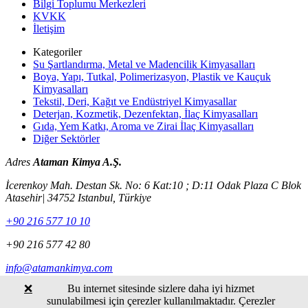
Bilgi Toplumu Merkezleri
KVKK
İletişim
Kategoriler
Su Şartlandırma, Metal ve Madencilik Kimyasalları
Boya, Yapı, Tutkal, Polimerizasyon, Plastik ve Kauçuk
Kimyasalları
Tekstil, Deri, Kağıt ve Endüstriyel Kimyasallar
Deterjan, Kozmetik, Dezenfektan, İlaç Kimyasalları
Gıda, Yem Katkı, Aroma ve Zirai İlaç Kimyasalları
Diğer Sektörler
Adres
Ataman Kimya A.Ş.
İcerenkoy Mah. Destan Sk. No: 6 Kat:10 ; D:11 Odak Plaza C Blok
Atasehir| 34752 Istanbul, Türkiye
+90 216 577 10 10
+90 216 577 42 80
info@atamankimya.com
❌
Bu internet sitesinde sizlere daha iyi hizmet
www.atamankimya.com
sunulabilmesi için çerezler kullanılmaktadır. Çerezler