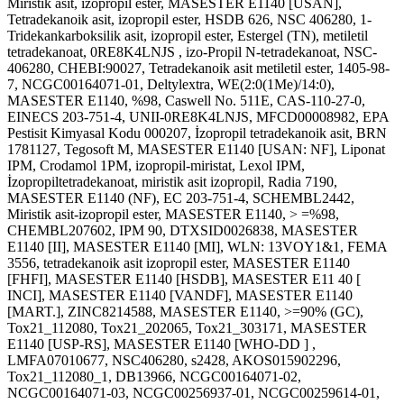
Miristik asit, izopropil ester, MASESTER E1140 [USAN],
Tetradekanoik asit, izopropil ester, HSDB 626, NSC 406280, 1-
Tridekankarboksilik asit, izopropil ester, Estergel (TN), metiletil
tetradekanoat, 0RE8K4LNJS , izo-Propil N-tetradekanoat, NSC-
406280, CHEBI:90027, Tetradekanoik asit metiletil ester, 1405-98-
7, NCGC00164071-01, Deltylextra, WE(2:0(1Me)/14:0),
MASESTER E1140, %98, Caswell No. 511E, CAS-110-27-0,
EINECS 203-751-4, UNII-0RE8K4LNJS, MFCD00008982, EPA
Pestisit Kimyasal Kodu 000207, İzopropil tetradekanoik asit, BRN
1781127, Tegosoft M, MASESTER E1140 [USAN: NF], Liponat
IPM, Crodamol 1PM, izopropil-miristat, Lexol IPM,
İzopropiltetradekanoat, miristik asit izopropil, Radia 7190,
MASESTER E1140 (NF), EC 203-751-4, SCHEMBL2442,
Miristik asit-izopropil ester, MASESTER E1140, > =%98,
CHEMBL207602, IPM 90, DTXSID0026838, MASESTER
E1140 [II], MASESTER E1140 [MI], WLN: 13VOY1&1, FEMA
3556, tetradekanoik asit izopropil ester, MASESTER E1140
[FHFI], MASESTER E1140 [HSDB], MASESTER E11 40 [
INCI], MASESTER E1140 [VANDF], MASESTER E1140
[MART.], ZINC8214588, MASESTER E1140, >=90% (GC),
Tox21_112080, Tox21_202065, Tox21_303171, MASESTER
E1140 [USP-RS], MASESTER E1140 [WHO-DD ] ,
LMFA07010677, NSC406280, s2428, AKOS015902296,
Tox21_112080_1, DB13966, NCGC00164071-02,
NCGC00164071-03, NCGC00256937-01, NCGC00259614-01,