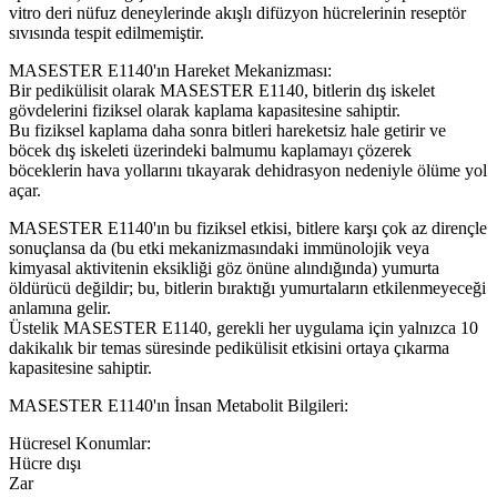
vitro deri nüfuz deneylerinde akışlı difüzyon hücrelerinin reseptör
sıvısında tespit edilmemiştir.
MASESTER E1140'ın Hareket Mekanizması:
Bir pedikülisit olarak MASESTER E1140, bitlerin dış iskelet
gövdelerini fiziksel olarak kaplama kapasitesine sahiptir.
Bu fiziksel kaplama daha sonra bitleri hareketsiz hale getirir ve
böcek dış iskeleti üzerindeki balmumu kaplamayı çözerek
böceklerin hava yollarını tıkayarak dehidrasyon nedeniyle ölüme yol
açar.
MASESTER E1140'ın bu fiziksel etkisi, bitlere karşı çok az dirençle
sonuçlansa da (bu etki mekanizmasındaki immünolojik veya
kimyasal aktivitenin eksikliği göz önüne alındığında) yumurta
öldürücü değildir; bu, bitlerin bıraktığı yumurtaların etkilenmeyeceği
anlamına gelir.
Üstelik MASESTER E1140, gerekli her uygulama için yalnızca 10
dakikalık bir temas süresinde pedikülisit etkisini ortaya çıkarma
kapasitesine sahiptir.
MASESTER E1140'ın İnsan Metabolit Bilgileri:
Hücresel Konumlar:
Hücre dışı
Zar