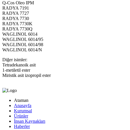
Q-Cos Oleo IPM
RADYA 7191
RADYA 7727
RADYA 7730
RADYA 7730K
RADYA 7730Q
WAGLINOL 6014
WAGLINOL 6014/95
WAGLINOL 6014/98
WAGLINOL 6014/N
Diğer isimler:
Tetradekanoik asit
1-metiletil ester
Miristik asit izopropil ester
Ataman
Anasayfa
Kurumsal
Ürünler
İnsan Kaynakları
Haberler