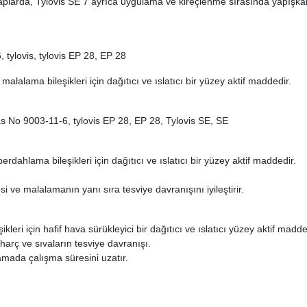
şaplarda, Tylovis SE 7 ayrıca uygulama ve kireçlenme sırasında yapışkanl
.
, tylovis, tylovis EP 28, EP 28
 malalama bileşikleri için dağıtıcı ve ıslatıcı bir yüzey aktif maddedir.
Cas No 9003-11-6, tylovis EP 28, EP 28, Tylovis SE, SE
perdahlama bileşikleri için dağıtıcı ve ıslatıcı bir yüzey aktif maddedir.
esi ve malalamanın yanı sıra tesviye davranışını iyileştirir.
ikleri için hafif hava sürükleyici bir dağıtıcı ve ıslatıcı yüzey aktif madd
r. harç ve sıvaların tesviye davranışı.
şamada çalışma süresini uzatır.