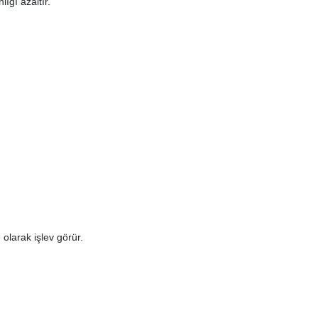
ığı azaltır.
e olarak işlev görür.