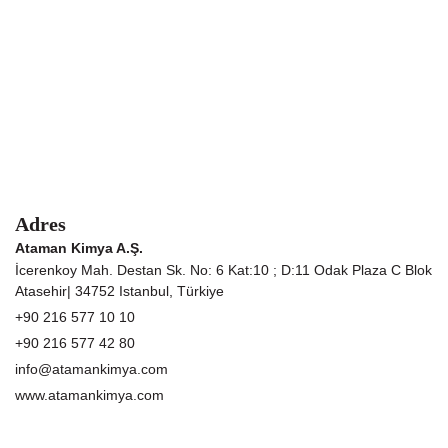
Adres
Ataman Kimya A.Ş.
İcerenkoy Mah. Destan Sk. No: 6 Kat:10 ; D:11 Odak Plaza C Blok
Atasehir| 34752 Istanbul, Türkiye
+90 216 577 10 10
+90 216 577 42 80
info@atamankimya.com
www.atamankimya.com