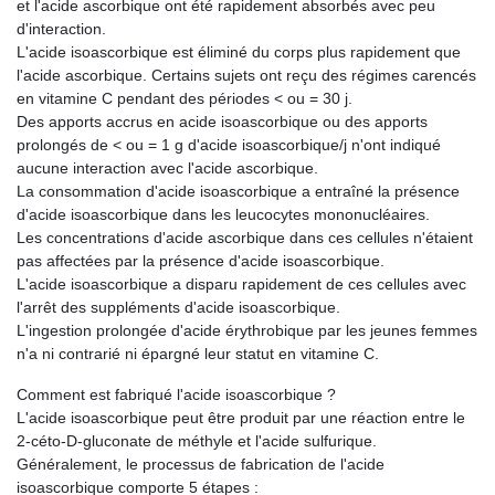
et l'acide ascorbique ont été rapidement absorbés avec peu
d'interaction.
L'acide isoascorbique est éliminé du corps plus rapidement que
l'acide ascorbique. Certains sujets ont reçu des régimes carencés
en vitamine C pendant des périodes < ou = 30 j.
Des apports accrus en acide isoascorbique ou des apports
prolongés de < ou = 1 g d'acide isoascorbique/j n'ont indiqué
aucune interaction avec l'acide ascorbique.
La consommation d'acide isoascorbique a entraîné la présence
d'acide isoascorbique dans les leucocytes mononucléaires.
Les concentrations d'acide ascorbique dans ces cellules n'étaient
pas affectées par la présence d'acide isoascorbique.
L'acide isoascorbique a disparu rapidement de ces cellules avec
l'arrêt des suppléments d'acide isoascorbique.
L'ingestion prolongée d'acide érythrobique par les jeunes femmes
n'a ni contrarié ni épargné leur statut en vitamine C.
Comment est fabriqué l'acide isoascorbique ?
L'acide isoascorbique peut être produit par une réaction entre le
2-céto-D-gluconate de méthyle et l'acide sulfurique.
Généralement, le processus de fabrication de l'acide
isoascorbique comporte 5 étapes :