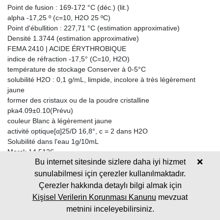
Point de fusion : 169-172 °C (déc.) (lit.)
alpha -17,25 º (c=10, H2O 25 ºC)
Point d'ébullition : 227,71 °C (estimation approximative)
Densité 1.3744 (estimation approximative)
FEMA 2410 | ACIDE ÉRYTHROBIQUE
indice de réfraction -17,5° (C=10, H2O)
température de stockage Conserver à 0-5°C
solubilité H2O : 0,1 g/mL, limpide, incolore à très légèrement
jaune
former des cristaux ou de la poudre cristalline
pka4.09±0.10(Prévu)
couleur Blanc à légèrement jaune
activité optique[α]25/D 16,8°, c = 2 dans H2O
Solubilité dans l'eau 1g/10mL
Merck 14 5126
Bu internet sitesinde sizlere daha iyi hizmet
❌
BRN 84271
Stabilité : Stable. Combustible.
sunulabilmesi için çerezler kullanılmaktadır.
Incompatible avec les métaux chimiquement actifs, l'aluminium, le
Çerezler hakkında detaylı bilgi almak için
zinc, le cuivre, le magnésium, les bases fortes, les agents
Kişisel Verilerin Korunması Kanunu
mevzuat
oxydants forts.
metnini inceleyebilirsiniz.
InChIKey CIWBSHSKHKDKBQ-JLAZNSOCSA-N